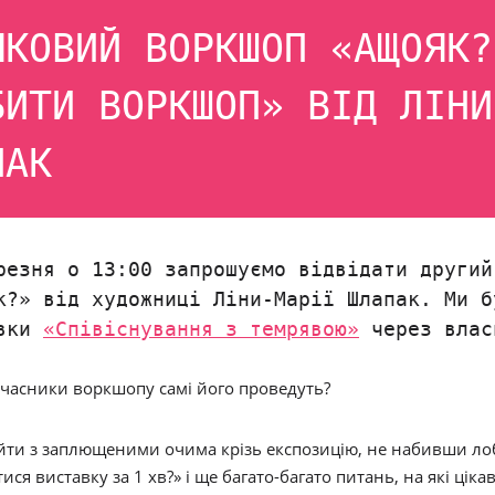
ЯКОВИЙ ВОРКШОП «АЩОЯК?
БИТИ ВОРКШОП» ВІД ЛІНИ
ПАК
резня о 13:00 запрошуємо відвідати другий
к?» від художниці Ліни-Марії Шлапак. Ми б
авки
«Співіснування з темрявою»
через влас
часники воркшопу самі його проведуть?
йти з заплющеними очима крізь експозицію, не набивши ло
ися виставку за 1 хв?» і ще багато-багато питань, на які цік