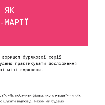
 ЯК
-МАРІЇ
 воркшоп бурякової серії
удемо практикувати дослідження
ні міні-воркшопи.
ба?»,
«Як побачити фільм, якого немає?» чи «Як
аво шукати відповіді. Разом ми будемо