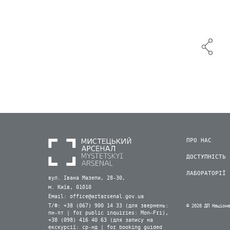
ПРО НАС
ДОСТУПНІСТЬ
ЛАБОРАТОРІЇ
вул. Івана Мазепи, 28-30,
м. Київ, 01010
Email:
office@artarsenal.gov.ua
Т/Ф: +38 (067) 900 14 33 (для звернень:
© 2026 ДП Націон
пн-пт | for public inquiries: Mon–Fri),
+38 (098) 416 40 63 (для запису на
екскурсії: ср-нд | for booking guided