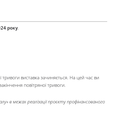
024 року
.
ї тривоги виставка зачиняється. На цей час ви
акінчення повітряної тривоги.
у» в межах реалізації проєкту профінансованого