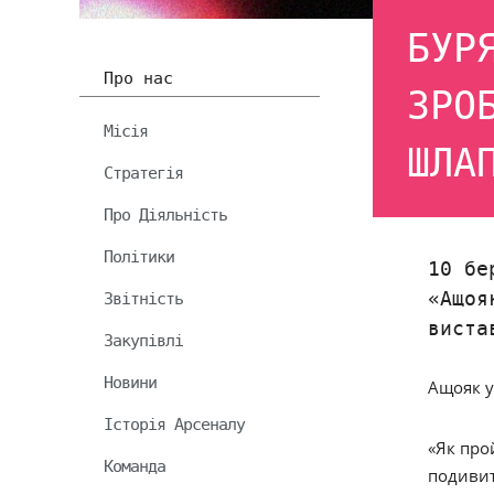
БУР
Про нас
ЗРО
Місія
ШЛА
Стратегія
Про Діяльність
Політики
10 бе
«Ащоя
Звітність
вист
Закупівлі
Новини
Ащояк у
Історія Арсеналу
«Як про
Команда
подивит