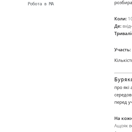
розбира
Робота в МА
Коли:
10
Де:
вхід
Тривалі
Участь:
Кількіс
Буряк
про які
середов
перед у
На кожн
Ащояк в