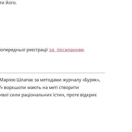
ти його.
попередньої реєстрації
за посиланням
.
Марією Шлапак за методами журналу «Буряк»,
?» воркшопи мають на меті створити
вої сили раціональних істин, проте відкриє