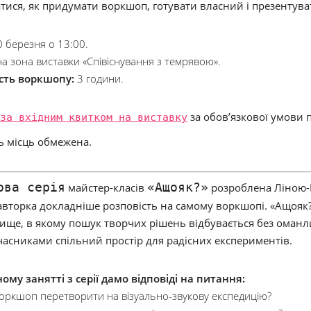
тися, як придумати воркшоп, готувати власний і презентува
 березня о 13:00.
на зона виставки «Співіснування з темрявою».
сть воркшопу:
3 години.
за вхідним квитком на виставку
за обов’язкової умови 
ть місць обмежена.
ова серія
«Ащояк?»
майстер-класів
розроблена Ліною-
 авторка докладніше розповість на самому воркшопі. «Ащояк
ище, в якому пошук творчих рішень відбувається без оманли
часниками спільний простір для радісних експериментів.
ому занятті з серії дамо відповіді на питання:
оркшоп перетворити на візуально-звукову експедицію?