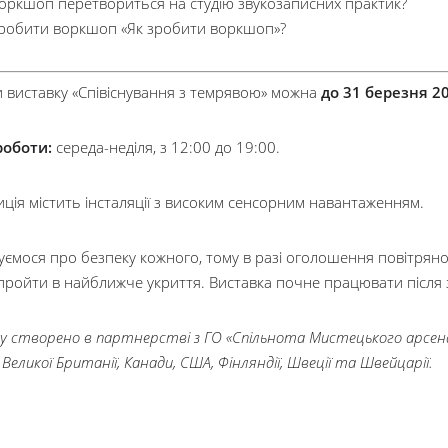
оркшоп перетвориться на студію звукозаписних практик?
робити воркшоп «Як зробити воркшоп»?
и виставку «Співіснування з темрявою» можна
до 31 березня 2
роботи:
середа-неділя, з 12:00 до 19:00.
иція містить інсталяції з високим сенсорним навантаженням.
ємося про безпеку кожного, тому в разі оголошення повітряно
пройти в найближче укриття. Виставка почне працювати після з
у створено в партнерстві з ГО «Спільнота Мистецького арсенал
Великої Британії, Канади, США, Фінляндії, Швеції та Швейцарії.