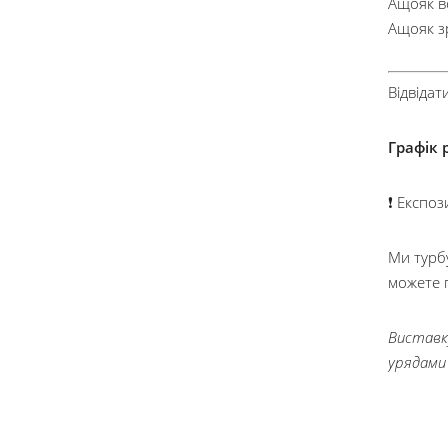
Ащояк в
Ащояк з
Відвідат
Графік 
❗ Експоз
Ми турбу
можете 
Виставк
урядами 