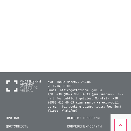
вул. Івана Мазепи, 28-30,
м. Київ, 01010
Email:
office@artarsenal.gov.ua
Т/Ф: +38 (067) 900 14 33 (для звернень: пн-
пт | for public inquiries: Mon–Fri), +38
(098) 416 40 63 (для запису на екскурсії:
ср-нд | for booking guided tours: Wed–Sun)
(Viber, WhatsApp)
ПРО НАС
ОСВІТНІ ПРОГРАМИ
ДОСТУПНІСТЬ
КОНФЕРЕНЦ-ПОСЛУГИ