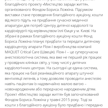
благодійного проекту «Мистецтво заради життя»,
організованого Фондом Бориса Ложкіна. Підсумком
виставки стане проведення благодійного аукціону, кошти
від якого підуть на придбання сучасної медичної
апаратури для потреб Центру дитячої кардіології та
кардіохірургії під керівництвом Іллі Ємця у м. Києві. На
зібрані в рамках благодійного аукціону кошти Фонд
Бориса Ложкіна планує придбати та передати дитячому
кардіоцентру апарати Flow-I виробництва компанії
MAQUET Critical Care (Швеція). Flow-I – це суперсучасна
анестезіологічна система, яка вже не перший рік працює
у провідних клініках світу, у тому числі у дитячих
кардіологічних центрах. На сьогодні це єдина система,
яка працює на базі реанімаційного апарату штучної
вентиляції легенів, а тому дозволяє проводити анестезію
навіть пацієнтам із надзвичайно малою вагою –
новонародженим або передчасно народженим дітям.
Проект «Мистецтво заради життя» був започаткований
Фондом Бориса Ложкіна у травні 2015 року. Тоді за
кошти з благодійного аукціону було придбано і передано