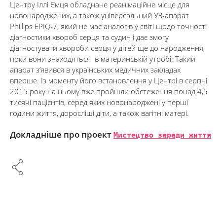
Центру Іллі Ємця обладнане реанімаційне місце для
новонароджених, а також універсальний УЗ-апарат
Phillips EPIQ-7, який не має аналогів у світі щодо точності
діагностики хвороб серця та судин і дає змогу
діагностувати хвороби серця у дітей ще до народження,
поки вони знаходяться в материнській утробі. Такий
апарат з’явився в українських медичних закладах
вперше. Із моменту його встановлення у Центрі в серпні
2015 року на ньому вже пройшли обстеження понад 4,5
тисячі пацієнтів, серед яких новонароджені у перші
години життя, доросліші діти, а також вагітні матері.
Докладніше про проект
Мистецтво заради життя