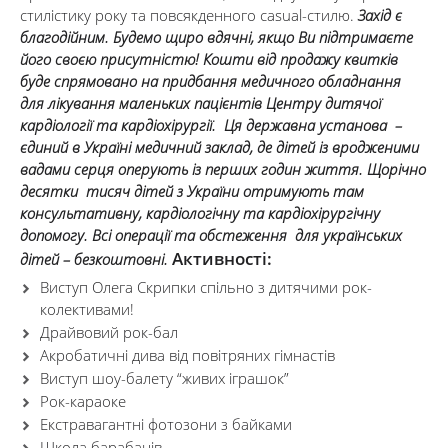
стилістику року та повсякденного casual-стилю.
Захід є
благодійним. Будемо щиро вдячні, якщо Ви підтримаєте
його своєю присутністю! Кошти від продажу квитків
буде спрямовано на придбання медичного обладнання
для лікування маленьких пацієнтів Центру дитячої
кардіології та кардіохірургії. Ця державна установа –
єдиний в Україні медичний заклад, де дітей із вродженими
вадами серця оперують із перших годин життя. Щорічно
десятки тисяч дітей з України отримують там
консультативну, кардіологічну та кардіохірургічну
допомогу. Всі операції та обстеження для українських
Активності:
дітей – безкоштовні.
Виступ Олега Скрипки спільно з дитячими рок-
колективами!
Драйвовий рок-бал
Акробатичні дива від повітряних гімнастів
Виступ шоу-балету “живих іграшок”
Рок-караоке
Екстравагантні фотозони з байками
Школа барабанів