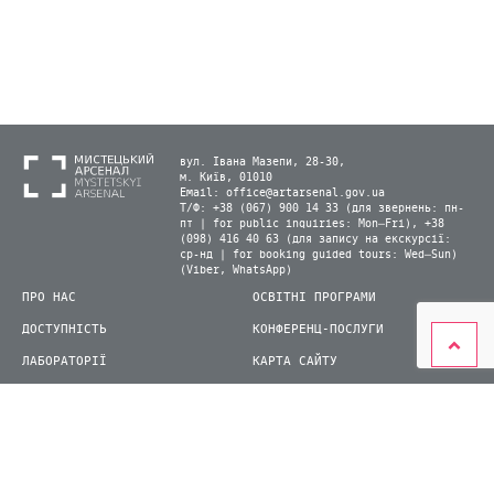
вул. Івана Мазепи, 28-30,
м. Київ, 01010
Email:
office@artarsenal.gov.ua
Т/Ф: +38 (067) 900 14 33 (для звернень: пн-
пт | for public inquiries: Mon–Fri), +38
(098) 416 40 63 (для запису на екскурсії:
ср-нд | for booking guided tours: Wed–Sun)
(Viber, WhatsApp)
ПРО НАС
ОСВІТНІ ПРОГРАМИ
ДОСТУПНІСТЬ
КОНФЕРЕНЦ-ПОСЛУГИ
ЛАБОРАТОРІЇ
КАРТА САЙТУ
ВІДВІДУВАЧАМ
ДЛЯ ПРЕСИ
ВИСТАВКИ ТА ФЕСТИВАЛІ
СТАТИ ВОЛОНТЕРОМ
КНИЖКОВИЙ АРСЕНАЛ