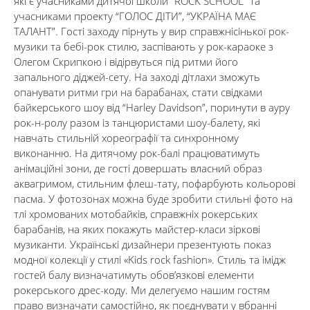
які є учасниками дитячої школи “ROCK SCHOOL” та
учасниками проекту “ГОЛОС ДІТИ”, “УКРАЇНА МАЄ
ТАЛАНТ”. Гості заходу пірнуть у вир справжнісінької рок-
музики та бебі-рок стилю, заспівають у рок-караоке з
Олегом Скрипкою і відірвуться під ритми його
запального діджей-сету. На заході дітлахи зможуть
опанувати ритми гри на барабанах, стати свідками
байкерського шоу від “Harley Davidson”, поринути в ауру
рок-н-ролу разом із танцюристами шоу-балету, які
навчать стильній хореографії та синхронному
виконанню. На дитячому рок-балі працюватимуть
анімаційні зони, де гості довершать власний образ
аквагримом, стильним флеш-тату, пофарбують кольорові
пасма. У фотозонах можна буде зробити стильні фото на
тлі хромованих мотобайків, справжніх рокерських
барабанів, на яких покажуть майстер-класи зіркові
музиканти. Українські дизайнери презентують показ
модної колекції у стилі «Kids rock fashion». Стиль та імідж
гостей балу визначатимуть обов’язкові елементи
рокерського дрес-коду. Ми делегуємо нашим гостям
право визначати самостійно, як поєднувати у вбранні