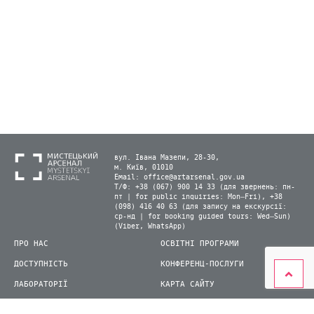
вул. Івана Мазепи, 28-30,
м. Київ, 01010
Email:
office@artarsenal.gov.ua
Т/Ф: +38 (067) 900 14 33 (для звернень: пн-
пт | for public inquiries: Mon–Fri), +38
(098) 416 40 63 (для запису на екскурсії:
ср-нд | for booking guided tours: Wed–Sun)
(Viber, WhatsApp)
ПРО НАС
ОСВІТНІ ПРОГРАМИ
ДОСТУПНІСТЬ
КОНФЕРЕНЦ-ПОСЛУГИ
ЛАБОРАТОРІЇ
КАРТА САЙТУ
ВІДВІДУВАЧАМ
ДЛЯ ПРЕСИ