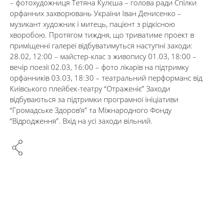
– фотохудожниця Тетяна Кулєша – голова ради Спілки
орфанних захворювань України Іван Денисенко –
музикант художник і митець, пацієнт з рідкісною
хворобою. Протягом тиждня, що триватиме проект в
приміщенні галереї відбуватимуться наступні заходи:
28.02, 12:00 – майстер-клас з живопису 01.03, 18:00 –
вечір поезії 02.03, 16:00 – фото лікарів на підтримку
орфанників 03.03, 18:30 – театральний перформанс від
Киівського плейбек-театру “Отраженіє” Заходи
відбуваються за підтримки програмної ініціативи
“Громадське Здоров’я” та Міжнародного Фонду
“Відродження”. Вхід на усі заходи вільний.