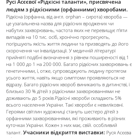
Русі Асєєвої «Рідкісні таланти», присвячена
людям з рідкісними (орфанними) хворобами.
Рідкісна (орфанна, від англ. orphan – сирота) хвороба —
це узагальнена назва для рідкісних вроджених чи
набутих захворювань, частота яких не перевищує п’яти
випадків на 10 тис. осіб, хронічно прогресують,
погіршують якість життя людини та призводять до його
скорочення чи інвалідизації. У медичній літературі
прийняті подібні визначення з рівнем поширеності від 1
на 1 000 до 1 на 200 000. Багато рідкісних захворювань є
генетичними, і, отже, супроводжують людину протягом
усього життя, навіть якщо симптоми проявляються не
відразу. Багато рідкісних хвороб виникають в дитинстві, і
близько 30 % дітей з рідкісними захворюваннями не
доживають до 5 років.Рідкісні хвороби складають 5%
всього населення України. Такі хвороби є невиліковні.
Героями світлин художниці стануть шестеро дітей з
орфанними захворюваннями, які проживають в різних
куточках України. Кожен з них має, свій. особливий
Учасники відкриття виставки:
талант.
Руся Асєєва