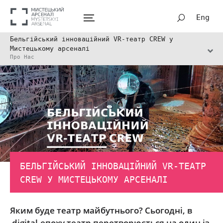
Eng
Бельгійський інноваційний VR-театр CREW у
Мистецькому арсеналі
Про Нас
БЕЛЬГІЙСЬКИЙ ІННОВАЦІЙНИЙ VR-ТЕАТР
CREW У МИСТЕЦЬКОМУ АРСЕНАЛІ
Яким буде театр майбутнього? Сьогодні, в
digital-епоху театр перетворюється на один із