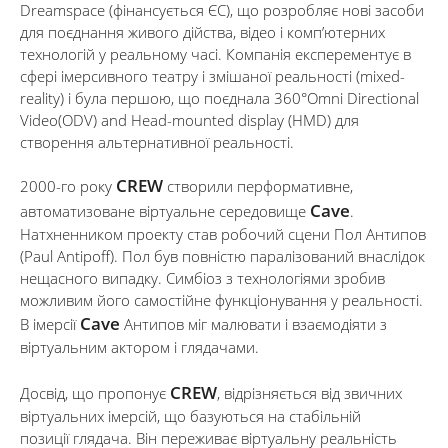
Dreamspace (фінансується ЄС), що розробляє нові засоби
для поєднання живого дійства, відео і комп’ютерних
технологій у реальному часі. Компанія експерементує в
сфері імерсивного театру і змішаної реальності (mixed-
reality) і була першою, що поєднала 360°Omni Directional
Video(ODV) and Head-mounted display (HMD) для
створення альтернативної реальності.
CREW
2000-го року
створили перформативне,
Cave
автоматизоване віртуальне середовище
.
Натхненником проекту став робочий сцени Пол Антипов
(Paul Antipoff). Пол був повністю паралізований внаслідок
нещасного випадку. Симбіоз з технологіями зробив
можливим його самостійне функціонування у реальності.
Cave
В імерсії
Антипов міг малювати і взаємодіяти з
віртуальним актором і глядачами.
CREW
Досвід, що пропонує
, відрізняється від звичних
віртуальних імерсій, що базуються на стабільній
позиції глядача. Він переживає віртуальну реальність