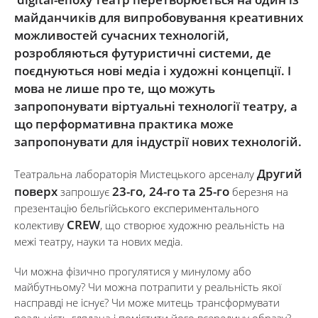
майданчиків для випробовування креативних
можливостей сучасних технологій,
розробляються футуристичні системи, де
поєднуються нові медіа і художні концепції. І
мова не лише про те, що можуть
запропонувати віртуальні технології театру, а
що перформативна практика може
запропонувати для індустрії нових технологій.
Другий
Театральна лабораторія Мистецького арсеналу
поверх
23-го, 24-го та 25-го
запрошує
березня на
презентацію бельгійського експериментального
СREW
колективу
, що створює художню реальність на
межі театру, науки та нових медіа.
Чи можна фізично прогулятися у минулому або
майбутньому? Чи можна потрапити у реальність якої
насправді не існує? Чи може митець трансформувати