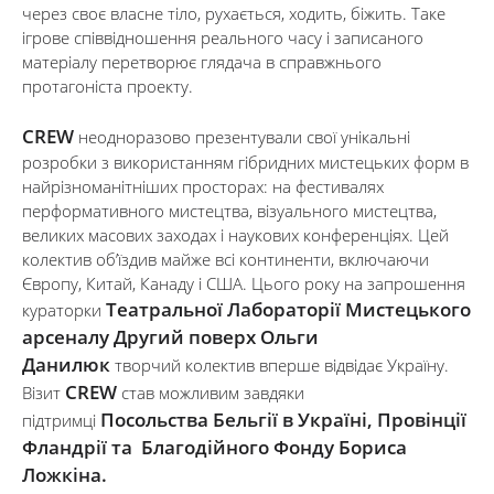
через своє власне тіло, рухається, ходить, біжить. Таке
ігрове співвідношення реального часу і записаного
матеріалу перетворює глядача в справжнього
протагоніста проекту.
СREW
неодноразово презентували свої унікальні
розробки з використанням гібридних мистецьких форм в
найрізноманітніших просторах: на фестивалях
перформативного мистецтва, візуального мистецтва,
великих масових заходах і наукових конференціях. Цей
колектив об’їздив майже всі континенти, включаючи
Європу, Китай, Канаду і США. Цього року на запрошення
Театральної Лабораторії Мистецького
кураторки
арсеналу Другий поверх Ольги
Данилюк
творчий колектив вперше відвідає Україну.
СREW
Візит
став можливим завдяки
Посольства Бельгії в Україні, Провінції
підтримці
Фландрії та Благодійного Фонду Бориса
Ложкіна.