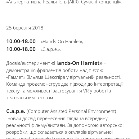
«Альтернативна Реальність (AltR). Сучасні концепції».
25 березня 2018:
10.00-18.00
– «Hands-On Hamlet»,
10.00-18.00
– «C.a.p.e.».
«Hands-On Hamlet»
Досвід/експеримент
–
демонстрація фрагментів роботи над п′єсою
«Гамлет» Вільяма Шекспіра у віртуальній реальності.
Команда продемонструє два підходи до інтерпретації
тексту та можливості застосування VR у роботі з
театральним текстом.
C.a.p.e.
(Computer Assisted Personal Environment) –
новий досвід перенесення глядача всередину
реальності фільму/вистави. За допомогою авторської
розробки, що складається з окулярів віртуальної
реальності, трекерів і навушників імерсанти опиняються