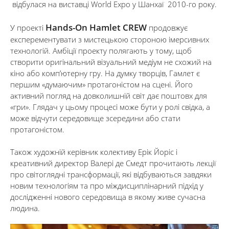
відбулася на виставці World Expo у Шанхаї 2010-го року.
Hands-On Hamlet СREW
У проекті
продовжує
експерементувати з мистецькою стороною імерсивних
технологій. Амбіції проекту полягають у тому, щоб
створити оригінальний візуальний медіум не схожий на
кіно або комп’ютерну гру. На думку творців, Гамлет є
першим «думаючим» протагоністом на сцені. Його
активний погляд на довколишній світ дає поштовх для
«гри». Глядач у цьому процесі може бути у ролі свідка, а
може відчути середовище зсередини або стати
протагоністом.
Також художній керівник колективу Ерік Йоріс і
креативний директор Валері де Смедт прочитають лекції
про світоглядні трансформації, які відбуваються завдяки
новим технологіям та про міждисциплінарний підхід у
дослідженні нового середовища в якому живе сучасна
людина.