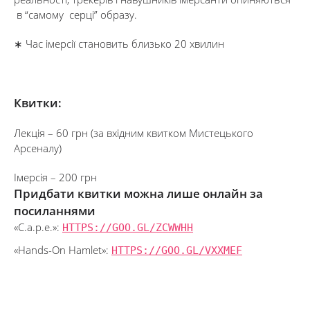
в “самому серці” образу.
∗ Час імерсії становить близько 20 хвилин
Квитки:
Лекція – 60 грн (за вхідним квитком Мистецького
Арсеналу)
Імерсія – 200 грн
Придбати квитки можна лише онлайн за
посиланнями
«C.a.p.e.»:
HTTPS://GOO.GL/ZCWWHH
«Hands-On Hamlet»:
HTTPS://GOO.GL/VXXMEF