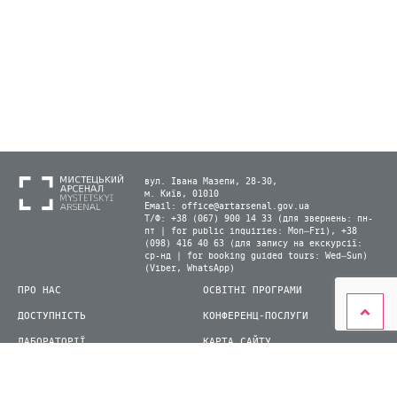
вул. Івана Мазепи, 28-30,
м. Київ, 01010
Email:
office@artarsenal.gov.ua
Т/Ф: +38 (067) 900 14 33 (для звернень: пн-
пт | for public inquiries: Mon–Fri), +38
(098) 416 40 63 (для запису на екскурсії:
ср-нд | for booking guided tours: Wed–Sun)
(Viber, WhatsApp)
ПРО НАС
ОСВІТНІ ПРОГРАМИ
ДОСТУПНІСТЬ
КОНФЕРЕНЦ-ПОСЛУГИ
ЛАБОРАТОРІЇ
КАРТА САЙТУ
ВІДВІДУВАЧАМ
ДЛЯ ПРЕСИ
ВИСТАВКИ ТА ФЕСТИВАЛІ
СТАТИ ВОЛОНТЕРОМ