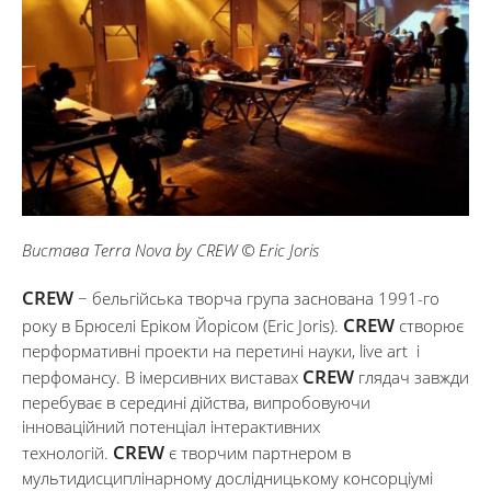
Вистава Terra Nova by CREW © Eric Joris
CREW
− бельгійська творча група заснована 1991-го
СREW
року в Брюселі Еріком Йорісом (Eric Joris).
створює
перформативні проекти на перетині науки, live art і
СREW
перфомансу. В імерсивних виставах
глядач завжди
перебуває в середині дійства, випробовуючи
інноваційний потенціал інтерактивних
CREW
технологій.
є творчим партнером в
мультидисциплінарному дослідницькому консорціумі