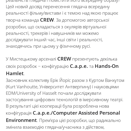
реальність глядача і помістити його всередину образу?
Цей новий досвід перенесення глядача всередину
реальності фільму/вистави і є темою над якою працює
CREW
творча команда
. За допомогою авторської
розробки, що складається з окулярів віртуальної
реальності, трекерів і навушників ми можемо
досліджувати інший час, інші світи і реальності,
знаходячись при цьому у фізичному русі.
CREW
У Мистецькому арсеналі
презентують декілька
C.a.p.e.
Hands-On
своїх розробок − конфігурацію
та
Hamlet
.
Засновник колективу Ерік Йоріс разом з Куртом Ванхутом
(Kurt Vanhoutte, Університет Антверпину) і науковцями
EDM/University of Hasselt почали досліджувати
застосування цифрових технологій в імерсивному театрі.
В результаті цієї кооперації була розроблена нова
C.a.p.e./Computer Assisted Personal
конфігурація
Environment
. Прем’єра цієї розробки, що радикально
змінила взаємодію глядача/учасника з дійством,