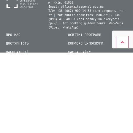
м. Київ, 01010
Email:
office@artarsenal.gov.ua
Т/Ф: +38 (067) 900 14 33 (для звернень: пн-
пт | for public inquiries: Mon–Fri), +38
(098) 416 40 63 (для запису на екскурсії:
ср-нд | for booking guided tours: Wed–Sun)
(Viber, WhatsApp)
ПРО НАС
ОСВІТНІ ПРОГРАМИ
ДОСТУПНІСТЬ
КОНФЕРЕНЦ-ПОСЛУГИ
ЛАБОРАТОРІЇ
КАРТА САЙТУ
ВІДВІДУВАЧАМ
ДЛЯ ПРЕСИ
ВИСТАВКИ ТА ФЕСТИВАЛІ
СТАТИ ВОЛОНТЕРОМ
КНИЖКОВИЙ АРСЕНАЛ
© 2026 ДП Національний культурно-мистецький та музейний комплекс «Мистецький
арсенал»
siteGist
Створення сайту: