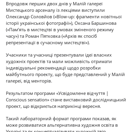
Впродовж перших двох днів у Малій галереї
Мистецького арсеналу із лекціями виступили
Олександр Соловйов («Blow-up: фрагменти новітньої
історії української фотографії»), Оксана Баршинова
(«Пам’ять в мистецтві в умовах зміненого режиму
часу») та Роман Пятковка («Архів як спосіб
репрезентації в сучасному мистецтві»).
Учасники та учасниці презентували ідеї власних
художніх проектів та мали можливість отримати
індивідуальні рекомендації щодо розробки
майбутнього проекту, що буде представлений у Малій
галереї, від менторів.
Результатом програми «Усвідомлене відчуття |
Conscious sensation» стане виставковий дослідницький
проект, що відкриється наприкінці вересня.
Такий лабораторний формат програми показав, як
може розвиватися альтернативна художня освіта в
Україні та як концептуалізувати художній твір,