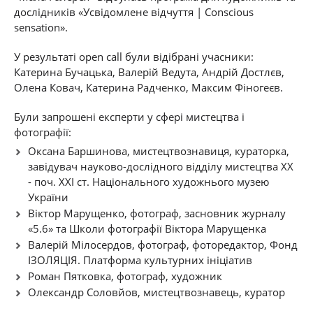
дослідників «Усвідомлене відчуття | Conscious
sensation».
У результаті open call були відібрані учасники:
Катерина Бучацька, Валерій Ведута, Андрій Достлєв,
Олена Ковач, Катерина Радченко, Максим Фіногеєв.
Були запрошені експерти у сфері мистецтва і
фотографії:
Оксана Баршинова, мистецтвознавиця, кураторка,
завідувач науково-дослідного відділу мистецтва ХХ
- поч. ХХІ ст. Національного художнього музею
України
Віктор Марущенко, фотограф, засновник журналу
«5.6» та Школи фотографії Віктора Марущенка
Валерій Мілосердов, фотограф, фоторедактор, Фонд
ІЗОЛЯЦІЯ. Платформа культурних ініціатив
Роман Пятковка, фотограф, художник
Олександр Соловйов, мистецтвознавець, куратор