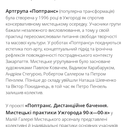
Артгрупа «Поптранс»
(популярна трансформація)
була створена у 1996 році в Ужгороді як спротив
консервативному мистецькому осередку. Учасники групи
бажали незалежного висловлювання, а тому у своїй
практиці переосмислювали питання свободи творчості
та масової культури. У роботах «Поптрансу» поєднуються
естетика поп-арту, концептуальний підхід та іронічна
рефлексія повсякденності пострадянського контексту
Закарпаття. Мистецьке угрупування було засноване
художниками Павлом Ковачем, Вадимом Харабаруком,
Андрієм Стегурою, Робертом Саллером та Петром
Пензлем. Пізніше до складу увійшли Наташа Шевченко
та Віктор Покиданець, в той час як Петро Пензель
залишив колектив.
«Поптранс. Дистанційне бачення.
У проєкті
Мистецькі практики Ужгорода 90-х—00-х»
у
Малій Галереї Мистецького арсеналу представлені
колективні й індивідуальні практики основних учасників