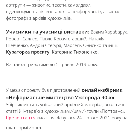
артгрупи — живопис, тексти, самвидави,
відеодокументація виставок та перформансів, а також
фотографії з архівів художників.
Учасники та учасниці виставки:
Вадим Харабарук,
Роберт Саллер, Павло Ковач старший, Наталія
Шевченко, Андрій Стегура, Марсель Онисько та інші.
Кураторка проєкту:
Катерина Тихоненко.
Виставка триватиме до 5 травня 2019 року.
_______________________________________________________________________
онлайн-збірник
У межах проєкту був підготовлений
«Неформальне мистецтво Ужгорода 90-х»
.
Збірник містить унікальний архівний матеріал, аналітичні
статті й інтерв’ю з художниками(цями) групи «Поптранс».
Презентація
видання відбулася 24 лютого 2021 року на
платформі Zoom.