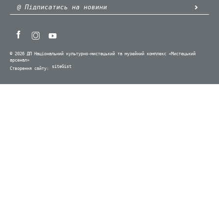
© 2026 ДП Національний культурно-мистецький та музейний комплекс «Мистецький
арсенал»
siteGist
Створення сайту: