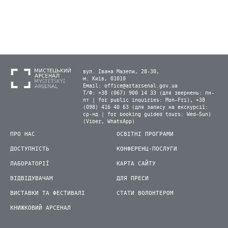
вул. Івана Мазепи, 28-30,
м. Київ, 01010
Email:
office@artarsenal.gov.ua
Т/Ф: +38 (067) 900 14 33 (для звернень: пн-
пт | for public inquiries: Mon–Fri), +38
(098) 416 40 63 (для запису на екскурсії:
ср-нд | for booking guided tours: Wed–Sun)
(Viber, WhatsApp)
ПРО НАС
ОСВІТНІ ПРОГРАМИ
ДОСТУПНІСТЬ
КОНФЕРЕНЦ-ПОСЛУГИ
ЛАБОРАТОРІЇ
КАРТА САЙТУ
ВІДВІДУВАЧАМ
ДЛЯ ПРЕСИ
ВИСТАВКИ ТА ФЕСТИВАЛІ
СТАТИ ВОЛОНТЕРОМ
КНИЖКОВИЙ АРСЕНАЛ