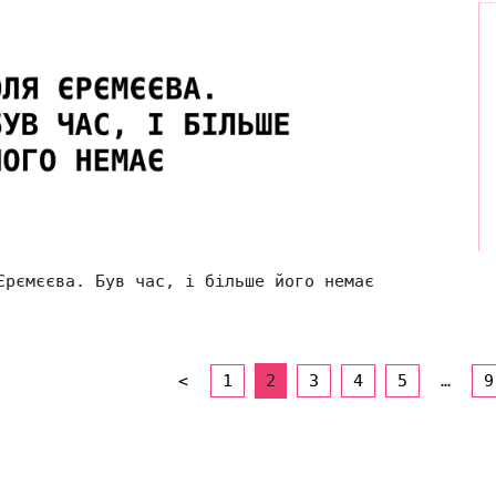
Єрємєєва. Був час, і більше його немає
<
1
2
3
4
5
…
9