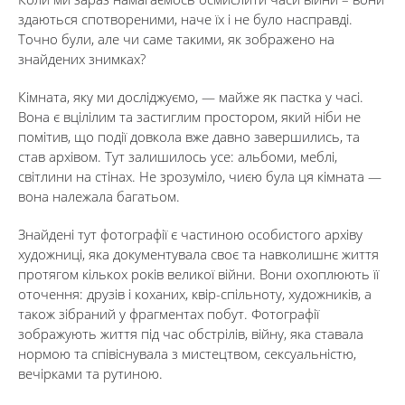
здаються спотвореними, наче їх і не було насправді.
Точно були, але чи саме такими, як зображено на
знайдених знимках?
Кімната, яку ми досліджуємо, — майже як пастка у часі.
Вона є вцілілим та застиглим простором, який ніби не
помітив, що події довкола вже давно завершились, та
став архівом. Тут залишилось усе: альбоми, меблі,
світлини на стінах. Не зрозуміло, чиєю була ця кімната —
вона належала багатьом.
Знайдені тут фотографії є частиною особистого архіву
художниці, яка документувала своє та навколишнє життя
протягом кількох років великої війни. Вони охоплюють її
оточення: друзів і коханих, квір-спільноту, художників, а
також зібраний у фрагментах побут. Фотографії
зображують життя під час обстрілів, війну, яка ставала
нормою та співіснувала з мистецтвом, сексуальністю,
вечірками та рутиною.