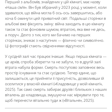
Перший з альбомів, знайдених у цій кімнаті, має назву
«Наша сім’я». Він був зібраний у 2023 році, у момент, коли
здавалося, що війна могла б ось-ось завершитись, або
хоча б оминути цей приватний світ. Подальші сторінки в
альбомі вже фіксують зміну: війна заходить в цю кімнату
також та стає фоновим шумом, втратою, яка вже не десь,
а поруч. Дехто з тих, кого ми бачимо на перших
сторінках, зникає з наступних — фізично чи символічно.
Ці фотографії стають свідченнями відсутності.
У сусідній залі час працює інакше. Якщо перша кімната —
це архів, спроба зберегти та не забути, то в другій залі
втрата набула форми. Смерть поступово заповнює весь
простір існування та стає сусідкою. Тепер єдине, що
залишається, це прийняти її присутність, дозволивши їй
оселитися у власній кімнаті («Кладовище у моїй кімнаті»,
2025). Так само смерть забирає друзів і близьких з наших
віталень до кладовища, змушуючи нас міркувати про те,
щоб перенести вітальню туди ж («Вітальня», 2025).