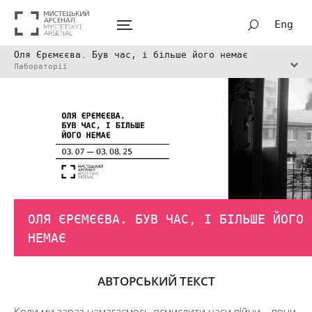
Eng
Оля Єрємєєва. Був час, і більше його немає
Лабораторії
ОЛЯ ЄРЄМЄЄВА. БУВ ЧАС, І БІЛЬШЕ ЙОГО
НЕМАЄ
АВТОРСЬКИЙ ТЕКСТ
Коли ми зараз намагаємось осмислити часи війни – вони