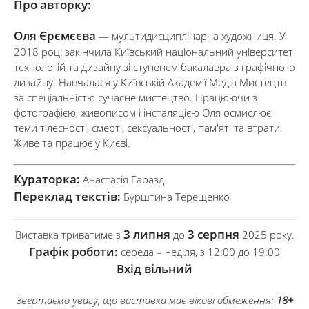
Про авторку:
Оля Єрємєєва
— мультидисциплінарна художниця. У
2018 році закінчила Київський національний університет
технологій та дизайну зі ступенем бакалавра з графічного
дизайну. Навчалася у Київській Академії Медіа Мистецтв
за спеціальністю сучасне мистецтво. Працюючи з
фотографією, живописом і інсталяцією Оля осмислює
теми тілесності, смерті, сексуальності, пам'яті та втрати.
Живе та працює у Києві.
Кураторка:
Анастасія Гаразд
Переклад текстів:
Бурштина Терещенко
3 липня
3 серпня
Виставка триватиме з
до
2025 року.
Графік роботи:
середа – неділя, з 12:00 до 19:00
Вхід вільний
Звертаємо увагу, що виставка має вікові обмеження:
18+