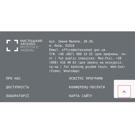
вул. Івана Мазепи, 28-30,
м. Київ, 01010
Email:
office@artarsenal.gov.ua
Т/Ф: +38 (067) 900 14 33 (для звернень: пн-
пт | for public inquiries: Mon–Fri), +38
(098) 416 40 63 (для запису на екскурсії:
ср-нд | for booking guided tours: Wed–Sun)
(Viber, WhatsApp)
ПРО НАС
ОСВІТНІ ПРОГРАМИ
ДОСТУПНІСТЬ
КОНФЕРЕНЦ-ПОСЛУГИ
ЛАБОРАТОРІЇ
КАРТА САЙТУ
ВІДВІДУВАЧАМ
ДЛЯ ПРЕСИ
ВИСТАВКИ ТА ФЕСТИВАЛІ
СТАТИ ВОЛОНТЕРОМ
КНИЖКОВИЙ АРСЕНАЛ