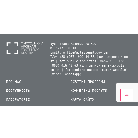
вул. Івана Мазепи, 28-30,
м. Київ, 01010
Email:
office@artarsenal.gov.ua
Т/Ф: +38 (067) 900 14 33 (для звернень: пн-
пт | for public inquiries: Mon–Fri), +38
(098) 416 40 63 (для запису на екскурсії:
ср-нд | for booking guided tours: Wed–Sun)
(Viber, WhatsApp)
ПРО НАС
ОСВІТНІ ПРОГРАМИ
ДОСТУПНІСТЬ
КОНФЕРЕНЦ-ПОСЛУГИ
ЛАБОРАТОРІЇ
КАРТА САЙТУ
ВІДВІДУВАЧАМ
ДЛЯ ПРЕСИ
ВИСТАВКИ ТА ФЕСТИВАЛІ
СТАТИ ВОЛОНТЕРОМ
КНИЖКОВИЙ АРСЕНАЛ