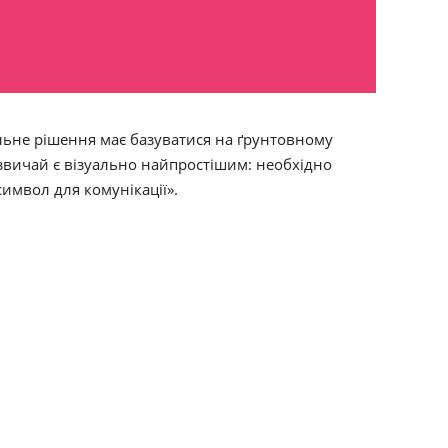
льне рішення має базуватися на ґрунтовному
азвичай є візуально найпростішим: необхідно
символ для комунікації».