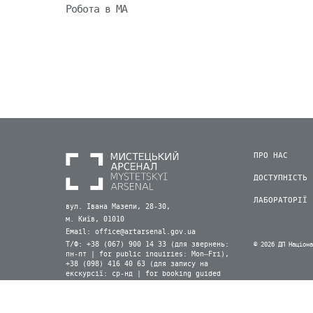
Робота в МА
ПРО НАС
ДОСТУПНІСТЬ
ЛАБОРАТОРІЇ
вул. Івана Мазепи, 28-30,
м. Київ, 01010
Email:
office@artarsenal.gov.ua
Т/Ф: +38 (067) 900 14 33 (для звернень:
© 2026 ДП Націон
пн-пт | for public inquiries: Mon–Fri),
+38 (098) 416 40 63 (для запису на
екскурсії: ср-нд | for booking guided
tours: Wed–Sun) (Viber, WhatsApp)