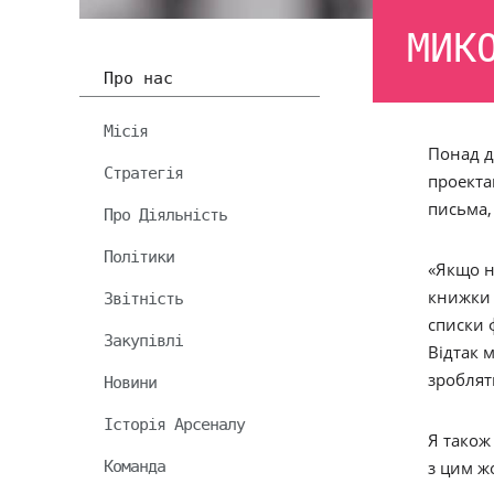
МИК
Про нас
Місія
Понад д
Стратегія
проектам
письма,
Про Діяльність
Політики
«Якщо н
книжки 
Звітність
списки 
Закупівлі
Відтак м
зроблят
Новини
Історія Арсеналу
Я також
Команда
з цим ж