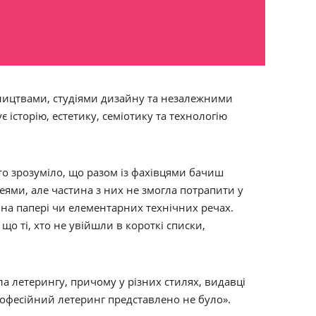
вництвами, студіями дизайну та незалежними
є історію, естетику, семіотику та технологію
то зрозуміло, що разом із фахівцями бачиш
еями, але частина з них не змогла потрапити у
 на папері чи елементарних технічних речах.
 що ті, хто не увійшли в короткі списки,
ла летерингу, причому у різних стилях, видавці
рофесійний летеринг представлено не було».