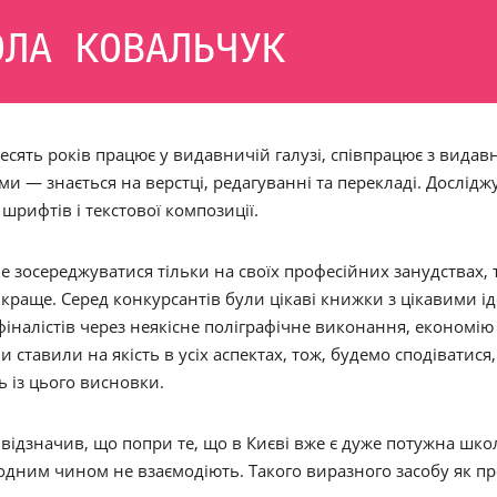
ОЛА КОВАЛЬЧУК
есять років працює у видавничій галузі, співпрацює з вида
и — знається на верстці, редагуванні та перекладі. Досліджу
 шрифтів і текстової композиції.
е зосереджуватися тільки на своїх професійних занудствах, 
краще. Серед конкурсантів були цікаві книжки з цікавими ід
фіналістів через неякісне поліграфічне виконання, економію
и ставили на якість в усіх аспектах, тож, будемо сподіватися,
ь із цього висновки.
 відзначив, що попри те, що в Києві вже є дуже потужна шко
одним чином не взаємодіють. Такого виразного засобу як п