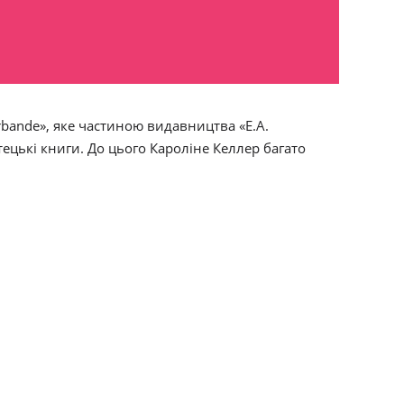
bande», яке частиною видавництва «E.A.
стецькі книги. До цього Кароліне Келлер багато