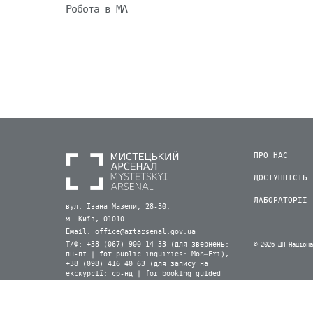
Робота в МА
ПРО НАС
ДОСТУПНІСТЬ
ЛАБОРАТОРІЇ
вул. Івана Мазепи, 28-30,
м. Київ, 01010
Email:
office@artarsenal.gov.ua
Т/Ф: +38 (067) 900 14 33 (для звернень:
© 2026 ДП Націон
пн-пт | for public inquiries: Mon–Fri),
+38 (098) 416 40 63 (для запису на
екскурсії: ср-нд | for booking guided
tours: Wed–Sun) (Viber, WhatsApp)