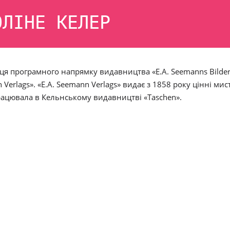
ОЛІНЕ КЕЛЕР
ця програмного напрямку видавництва «E.A. Seemanns Bilder
Verlags». «E.A. Seemann Verlags» видає з 1858 року цінні ми
рацювала в Кельнському видавництві «Taschen»
.