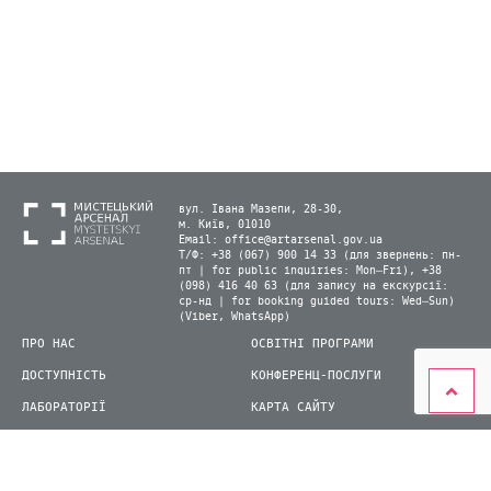
вул. Івана Мазепи, 28-30,
м. Київ, 01010
Email:
office@artarsenal.gov.ua
Т/Ф: +38 (067) 900 14 33 (для звернень: пн-
пт | for public inquiries: Mon–Fri), +38
(098) 416 40 63 (для запису на екскурсії:
ср-нд | for booking guided tours: Wed–Sun)
(Viber, WhatsApp)
ПРО НАС
ОСВІТНІ ПРОГРАМИ
ДОСТУПНІСТЬ
КОНФЕРЕНЦ-ПОСЛУГИ
ЛАБОРАТОРІЇ
КАРТА САЙТУ
ВІДВІДУВАЧАМ
ДЛЯ ПРЕСИ
ВИСТАВКИ ТА ФЕСТИВАЛІ
СТАТИ ВОЛОНТЕРОМ