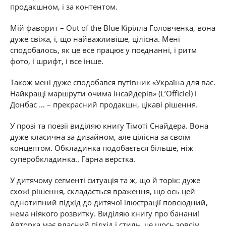
продакшном, і за контентом.
Мій фаворит – Out of the Blue Кірілла Головченка, вона
дуже свіжа, і, що найважливіше, цілісна. Мені
сподобалось, як це все працює у поєднанні, і ритм
фото, і шрифт, і все інше.
Також мені дуже сподобався путівник «Україна для вас.
Найкращі маршрути очима інсайдерів» (L’Officiel) і
Донбас … – прекрасний продакшн, цікаві рішення.
У прозі та поезії виділяю книгу Тімоті Снайдера. Вона
дуже класична за дизайном, але цілісна за своїм
концептом. Обкладинка подобається більше, ніж
суперобкладинка.. Гарна верстка.
У дитячому сегменті ситуація та ж, що й торік: дуже
схожі рішення, складається враження, що ось цей
однотипний підхід до дитячої ілюстрації повсюдний,
нема ніякого розвитку. Виділяю книгу про банани!
Авторка має власний підхід і стиль, це щось зовсім