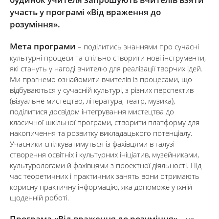
участь у програмі «Від враження до
розуміння».
Мета програми
– поділитись знаннями про сучасні
культурні процеси та спільно створити нові інструменти,
які стануть у нагоді вчителю для реалізації творчих ідей.
Ми прагнемо ознайомити вчителів із процесами, що
відбуваються у сучасній культурі, з різних перспектив
(візуальне мистецтво, література, театр, музика),
поділитися досвідом інтегрування мистецтва до
класичної шкільної програми, створити платформу для
накопичення та розвитку викладацького потенціалу.
Учасники спілкуватимуться із фахівцями в галузі
створення освітніх і культурних ініціатив, музейниками,
культурологами й фахівцями з проектної діяльності. Під
час теоретичних і практичних занять вони отримають
корисну практичну інформацію, яка допоможе у їхній
щоденній роботі.
Програма «Від враження до розуміння»