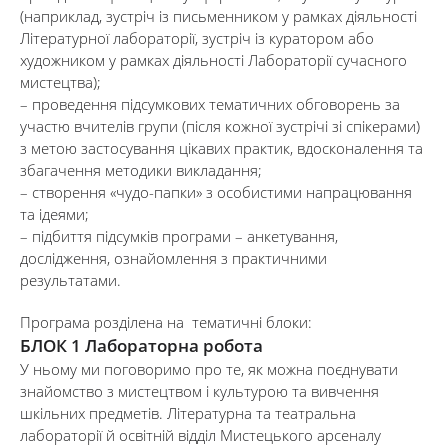
(наприклад, зустріч із письменником у рамках діяльності
Літературної лабораторії, зустріч із куратором або
художником у рамках діяльності Лабораторії сучасного
мистецтва);
– проведення підсумкових тематичних обговорень за
участю вчителів групи (після кожної зустрічі зі спікерами)
з метою застосування цікавих практик, вдосконалення та
збагачення методики викладання;
– створення «чудо-папки» з особистими напрацювання
та ідеями;
– підбиття підсумків програми – анкетування,
дослідження, ознайомлення з практичними
результатами.
Програма розділена на тематичні блоки:
БЛОК 1
Лабораторна робота
У ньому ми поговоримо про те, як можна поєднувати
знайомство з мистецтвом і культурою та вивчення
шкільних предметів. Літературна та театральна
лабораторії й освітній відділ Мистецького арсеналу