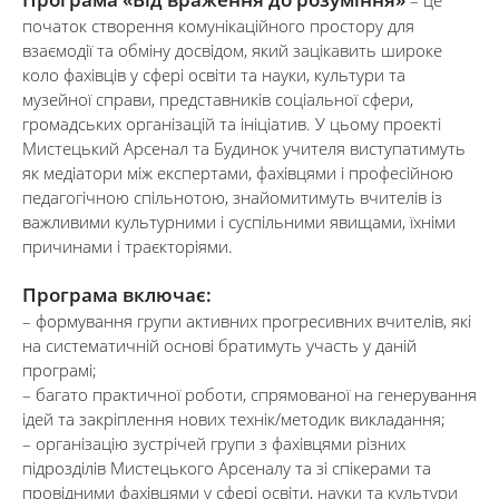
– це
початок створення комунікаційного простору для
взаємодії та обміну досвідом, який зацікавить широке
коло фахівців у сфері освіти та науки, культури та
музейної справи, представників соціальної сфери,
громадських організацій та ініціатив. У цьому проекті
Мистецький Арсенал та Будинок учителя виступатимуть
як медіатори між експертами, фахівцями і професійною
педагогічною спільнотою, знайомитимуть вчителів із
важливими культурними і суспільними явищами, їхніми
причинами і траєкторіями.
Програма включає:
– формування групи активних прогресивних вчителів, які
на систематичній основі братимуть участь у даній
програмі;
– багато практичної роботи, спрямованої на генерування
ідей та закріплення нових технік/методик викладання;
– організацію зустрічей групи з фахівцями різних
підрозділів Мистецького Арсеналу та зі спікерами та
провідними фахівцями у сфері освіти, науки та культури