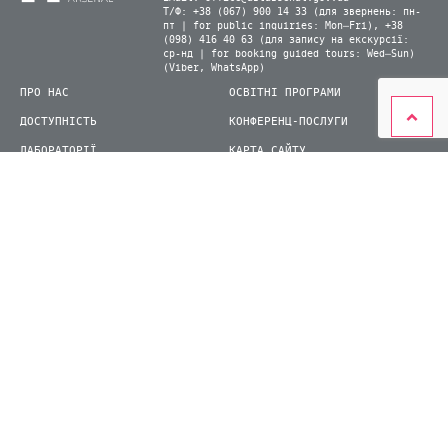
Т/Ф: +38 (067) 900 14 33 (для звернень: пн-
пт | for public inquiries: Mon–Fri), +38
(098) 416 40 63 (для запису на екскурсії:
ср-нд | for booking guided tours: Wed–Sun)
(Viber, WhatsApp)
ПРО НАС
ОСВІТНІ ПРОГРАМИ
ДОСТУПНІСТЬ
КОНФЕРЕНЦ-ПОСЛУГИ
ЛАБОРАТОРІЇ
КАРТА САЙТУ
ВІДВІДУВАЧАМ
ДЛЯ ПРЕСИ
ВИСТАВКИ ТА ФЕСТИВАЛІ
СТАТИ ВОЛОНТЕРОМ
КНИЖКОВИЙ АРСЕНАЛ
© 2026 ДП Національний культурно-мистецький та музейний комплекс «Мистецький
арсенал»
siteGist
Створення сайту: