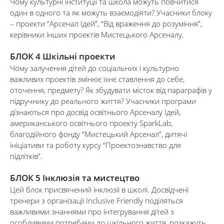
Чому культурні інституції та школа можуть повчитися
один в одного та як можуть взаємодіяти? Учасники блоку
– проекти “Арсенал Ідей”, “Від враження до розуміння”,
керівники інших проектів Мистецького Арсеналу.
БЛОК 4 Шкільні проекти
Чому залучення дітей до соціальних і культурно
важливих проектів змінює їхнє ставлення до себе,
оточення, предмету? Як збудувати місток від параграфів у
підручнику до реального життя? Учасники програми
дізнаються про досвід освітнього Арсеналу Ідей,
американського освітнього проекту SparkLab,
благодійного фонду “Мистецький Арсенал”, дитячі
ініціативи та роботу курсу “Проектознавство для
підлітків”.
БЛОК 5 Інклюзія та мистецтво
Цей блок присвячений інклюзії в школі. Досвідчені
тренери з організації Inclusive Friendly поділяться
важливими знаннями про інтегрування дітей з
особливими потребами до шкільного життя, розкажуть,