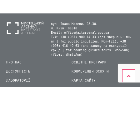
вул. Івана Мазепи, 28-30,
м. Київ, 01010
Email:
office@artarsenal.gov.ua
Т/Ф: +38 (067) 900 14 33 (для звернень: пн-
пт | for public inquiries: Mon–Fri), +38
(098) 416 40 63 (для запису на екскурсії:
ср-нд | for booking guided tours: Wed–Sun)
(Viber, WhatsApp)
ПРО НАС
ОСВІТНІ ПРОГРАМИ
ДОСТУПНІСТЬ
КОНФЕРЕНЦ-ПОСЛУГИ
ЛАБОРАТОРІЇ
КАРТА САЙТУ
ВІДВІДУВАЧАМ
ДЛЯ ПРЕСИ
ВИСТАВКИ ТА ФЕСТИВАЛІ
СТАТИ ВОЛОНТЕРОМ
КНИЖКОВИЙ АРСЕНАЛ