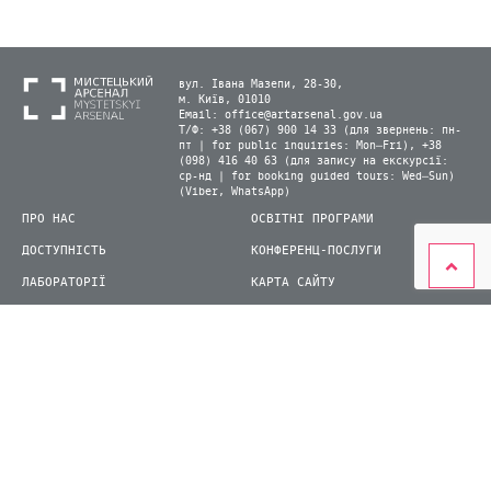
вул. Івана Мазепи, 28-30,
м. Київ, 01010
Email:
office@artarsenal.gov.ua
Т/Ф: +38 (067) 900 14 33 (для звернень: пн-
пт | for public inquiries: Mon–Fri), +38
(098) 416 40 63 (для запису на екскурсії:
ср-нд | for booking guided tours: Wed–Sun)
(Viber, WhatsApp)
ПРО НАС
ОСВІТНІ ПРОГРАМИ
ДОСТУПНІСТЬ
КОНФЕРЕНЦ-ПОСЛУГИ
ЛАБОРАТОРІЇ
КАРТА САЙТУ
ВІДВІДУВАЧАМ
ДЛЯ ПРЕСИ
ВИСТАВКИ ТА ФЕСТИВАЛІ
СТАТИ ВОЛОНТЕРОМ
КНИЖКОВИЙ АРСЕНАЛ