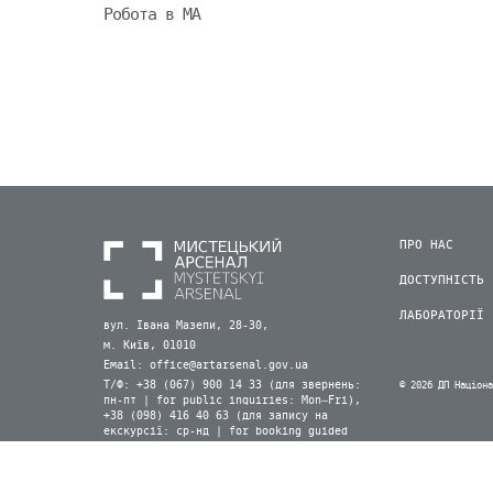
Робота в МА
ПРО НАС
ДОСТУПНІСТЬ
ЛАБОРАТОРІЇ
вул. Івана Мазепи, 28-30,
м. Київ, 01010
Email:
office@artarsenal.gov.ua
Т/Ф: +38 (067) 900 14 33 (для звернень:
© 2026 ДП Націон
пн-пт | for public inquiries: Mon–Fri),
+38 (098) 416 40 63 (для запису на
екскурсії: ср-нд | for booking guided
tours: Wed–Sun) (Viber, WhatsApp)