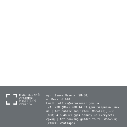
вул. Івана Мазепи, 28-30,
м. Київ, 01010
Email:
office@artarsenal.gov.ua
Т/Ф: +38 (067) 900 14 33 (для звернень: пн-
пт | for public inquiries: Mon–Fri), +38
(098) 416 40 63 (для запису на екскурсії:
ср-нд | for booking guided tours: Wed–Sun)
(Viber, WhatsApp)