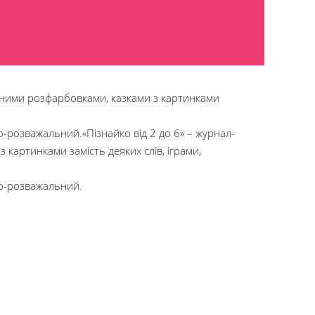
леними розфарбовками, казками з картинками
но-розважальний.«Пізнайко від 2 до 6» – журнал-
картинками замість деяких слів, іграми,
но-розважальний.