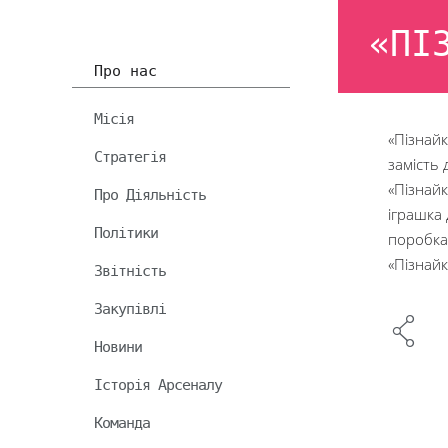
«ПІ
Про нас
Місія
«Пізнайк
Стратегія
замість 
«Пізнайк
Про Діяльність
іграшка 
Політики
поробка
«Пізнайк
Звітність
Закупівлі
Новини
Історія Арсеналу
Команда