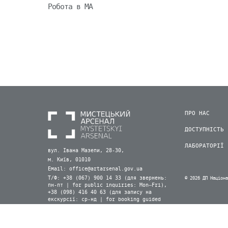
Робота в МА
ПРО НАС
ДОСТУПНІСТЬ
ЛАБОРАТОРІЇ
вул. Івана Мазепи, 28-30,
м. Київ, 01010
Email:
office@artarsenal.gov.ua
Т/Ф: +38 (067) 900 14 33 (для звернень:
© 2026 ДП Націон
пн-пт | for public inquiries: Mon–Fri),
+38 (098) 416 40 63 (для запису на
екскурсії: ср-нд | for booking guided
tours: Wed–Sun) (Viber, WhatsApp)