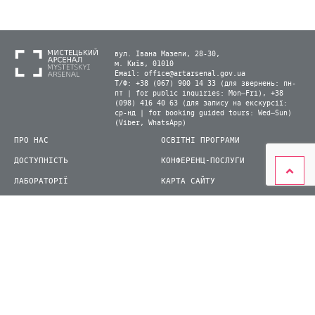
вул. Івана Мазепи, 28-30,
м. Київ, 01010
Email:
office@artarsenal.gov.ua
Т/Ф: +38 (067) 900 14 33 (для звернень: пн-
пт | for public inquiries: Mon–Fri), +38
(098) 416 40 63 (для запису на екскурсії:
ср-нд | for booking guided tours: Wed–Sun)
(Viber, WhatsApp)
ПРО НАС
ОСВІТНІ ПРОГРАМИ
ДОСТУПНІСТЬ
КОНФЕРЕНЦ-ПОСЛУГИ
ЛАБОРАТОРІЇ
КАРТА САЙТУ
ВІДВІДУВАЧАМ
ДЛЯ ПРЕСИ
ВИСТАВКИ ТА ФЕСТИВАЛІ
СТАТИ ВОЛОНТЕРОМ
КНИЖКОВИЙ АРСЕНАЛ