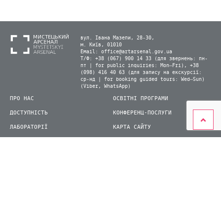
вул. Івана Мазепи, 28-30,
м. Київ, 01010
Email:
office@artarsenal.gov.ua
Т/Ф: +38 (067) 900 14 33 (для звернень: пн-
пт | for public inquiries: Mon–Fri), +38
(098) 416 40 63 (для запису на екскурсії:
ср-нд | for booking guided tours: Wed–Sun)
(Viber, WhatsApp)
ПРО НАС
ОСВІТНІ ПРОГРАМИ
ДОСТУПНІСТЬ
КОНФЕРЕНЦ-ПОСЛУГИ
ЛАБОРАТОРІЇ
КАРТА САЙТУ
ВІДВІДУВАЧАМ
ДЛЯ ПРЕСИ
ВИСТАВКИ ТА ФЕСТИВАЛІ
СТАТИ ВОЛОНТЕРОМ
КНИЖКОВИЙ АРСЕНАЛ