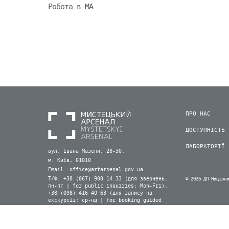
Робота в МА
ПРО НАС
ДОСТУПНІСТЬ
ЛАБОРАТОРІЇ
вул. Івана Мазепи, 28-30,
м. Київ, 01010
Email:
office@artarsenal.gov.ua
Т/Ф: +38 (067) 900 14 33 (для звернень:
© 2026 ДП Націон
пн-пт | for public inquiries: Mon–Fri),
+38 (098) 416 40 63 (для запису на
екскурсії: ср-нд | for booking guided
tours: Wed–Sun) (Viber, WhatsApp)