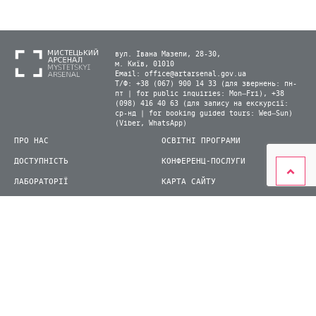
вул. Івана Мазепи, 28-30,
м. Київ, 01010
Email:
office@artarsenal.gov.ua
Т/Ф: +38 (067) 900 14 33 (для звернень: пн-
пт | for public inquiries: Mon–Fri), +38
(098) 416 40 63 (для запису на екскурсії:
ср-нд | for booking guided tours: Wed–Sun)
(Viber, WhatsApp)
ПРО НАС
ОСВІТНІ ПРОГРАМИ
ДОСТУПНІСТЬ
КОНФЕРЕНЦ-ПОСЛУГИ
ЛАБОРАТОРІЇ
КАРТА САЙТУ
ВІДВІДУВАЧАМ
ДЛЯ ПРЕСИ
ВИСТАВКИ ТА ФЕСТИВАЛІ
СТАТИ ВОЛОНТЕРОМ
КНИЖКОВИЙ АРСЕНАЛ