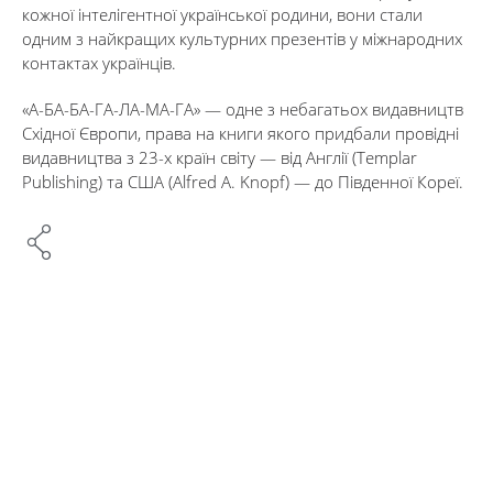
кожної інтелігентної української родини, вони стали
одним з найкращих культурних презентів у міжнародних
контактах українців.
«А-БА-БА-ГА-ЛА-МА-ГА» — одне з небагатьох видавництв
Східної Європи, права на книги якого придбали провідні
видавництва з 23-х країн світу — від Англії (Тemplar
Publishing) та США (Alfred A. Knopf) — до Південної Кореї.