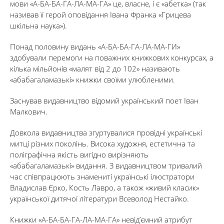
мови «А-БА-БА-ГА-ЛА-МА-ГА» це, власне, і є «абетка» (так
називав її герой оповідання Івана Франка «Грицева
шкільна наука»).
Понад половину видань «А-БА-БА-ГА-ЛА-МА-ГИ»
здобували перемоги на поважних книжкових конкурсах, а
кілька мільйонів «малят від 2 до 102» називають
«абабагаламазькі» книжки своїми улюбленими.
Заснував видавництво відомий український поет Іван
Малкович.
Довкола видавництва згуртувалися провідні українські
митці різних поколінь. Висока художня, естетична та
поліграфічна якість вигідно вирізняють
«абабагаламазькі» видання. З видавництвом тривалий
час співпрацюють знамениті українські ілюстратори
Владислав Єрко, Кость Лавро, а також «живий класик»
української дитячої літератури Всеволод Нестайко.
Книжки «А-БА-БА-ГА-ЛА-МА-ГА» невід’ємний атрибут