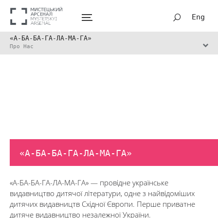
Eng
«А-БА-БА-ГА-ЛА-МА-ГА»
Про Нас
«А-БА-БА-ГА-ЛА-МА-ГА»
«А-БА-БА-ГА-ЛА-МА-ГА» — провідне українське
видавництво дитячої літератури, одне з найвідоміших
дитячих видавництв Східної Європи. Перше приватне
дитяче видавництво незалежної України.