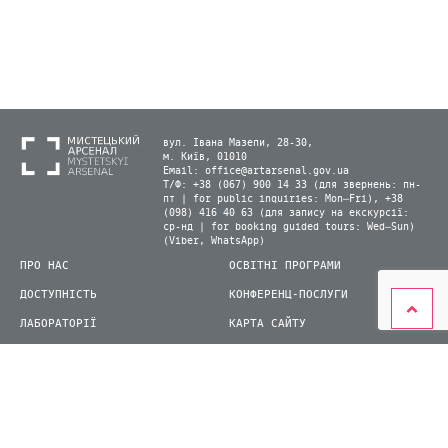
вул. Івана Мазепи, 28-30,
м. Київ, 01010
Email:
office@artarsenal.gov.ua
Т/Ф: +38 (067) 900 14 33 (для звернень: пн-
пт | for public inquiries: Mon–Fri), +38
(098) 416 40 63 (для запису на екскурсії:
ср-нд | for booking guided tours: Wed–Sun)
(Viber, WhatsApp)
ПРО НАС
ОСВІТНІ ПРОГРАМИ
ДОСТУПНІСТЬ
КОНФЕРЕНЦ-ПОСЛУГИ
ЛАБОРАТОРІЇ
КАРТА САЙТУ
ВІДВІДУВАЧАМ
ДЛЯ ПРЕСИ
ВИСТАВКИ ТА ФЕСТИВАЛІ
СТАТИ ВОЛОНТЕРОМ
КНИЖКОВИЙ АРСЕНАЛ