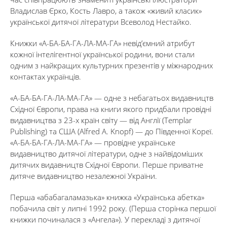
Владислав Єрко, Кость Лавро, а також «живий класик»
української дитячої літератури Всеволод Нестайко.
Книжки «А-БА-БА-ГА-ЛА-МА-ГА» невід’ємний атрибут
кожної інтелігентної української родини, вони стали
одним з найкращих культурних презентів у міжнародних
контактах українців.
«А-БА-БА-ГА-ЛА-МА-ГА» — одне з небагатьох видавництв
Східної Європи, права на книги якого придбали провідні
видавництва з 23-х країн світу — від Англії (Тemplar
Publishing) та США (Alfred A. Knopf) — до Південної Кореї.
«А-БА-БА-ГА-ЛА-МА-ГА» — провідне українське
видавництво дитячої літератури, одне з найвідоміших
дитячих видавництв Східної Європи. Перше приватне
дитяче видавництво незалежної України.
Перша «абабагаламазька» книжка «Українська абетка»
побачила світ у липні 1992 року. (Перша сторінка першої
книжки починалася з «Ангела»). У перекладі з дитячої