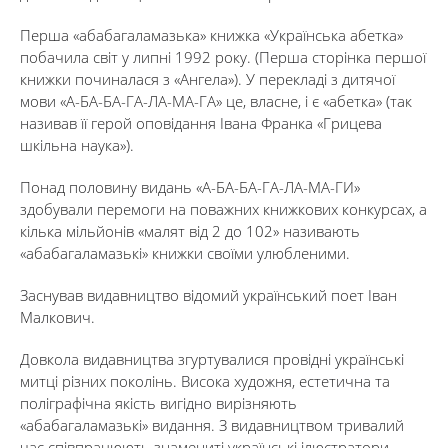
Перша «абабагаламазька» книжка «Українська абетка»
побачила світ у липні 1992 року. (Перша сторінка першої
книжки починалася з «Ангела»). У перекладі з дитячої
мови «А-БА-БА-ГА-ЛА-МА-ГА» це, власне, і є «абетка» (так
називав її герой оповідання Івана Франка «Грицева
шкільна наука»).
Понад половину видань «А-БА-БА-ГА-ЛА-МА-ГИ»
здобували перемоги на поважних книжкових конкурсах, а
кілька мільйонів «малят від 2 до 102» називають
«абабагаламазькі» книжки своїми улюбленими.
Заснував видавництво відомий український поет Іван
Малкович.
Довкола видавництва згуртувалися провідні українські
митці різних поколінь. Висока художня, естетична та
поліграфічна якість вигідно вирізняють
«абабагаламазькі» видання. З видавництвом тривалий
час співпрацюють знамениті українські ілюстратори