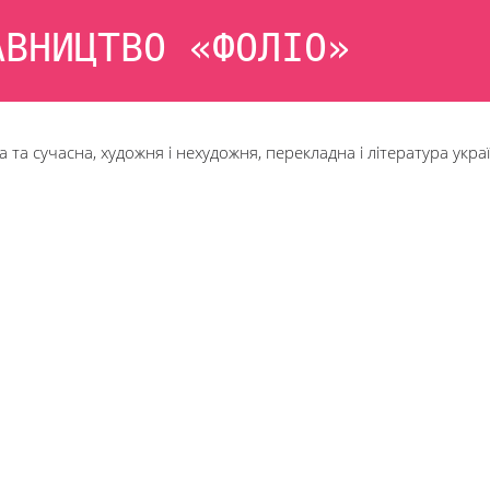
АВНИЦТВО «ФОЛІО»
 та сучасна, художня і нехудожня, перекладна і література укра