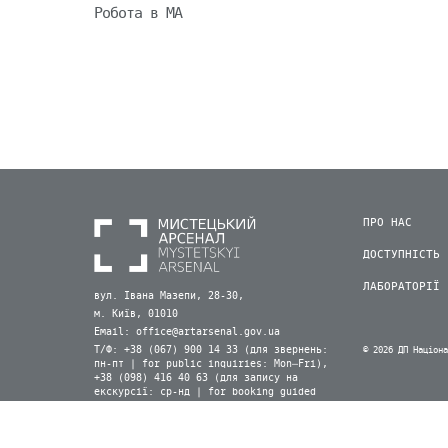
Робота в МА
ПРО НАС
ДОСТУПНІСТЬ
ЛАБОРАТОРІЇ
вул. Івана Мазепи, 28-30,
м. Київ, 01010
Email:
office@artarsenal.gov.ua
Т/Ф: +38 (067) 900 14 33 (для звернень:
© 2026 ДП Націон
пн-пт | for public inquiries: Mon–Fri),
+38 (098) 416 40 63 (для запису на
екскурсії: ср-нд | for booking guided
tours: Wed–Sun) (Viber, WhatsApp)