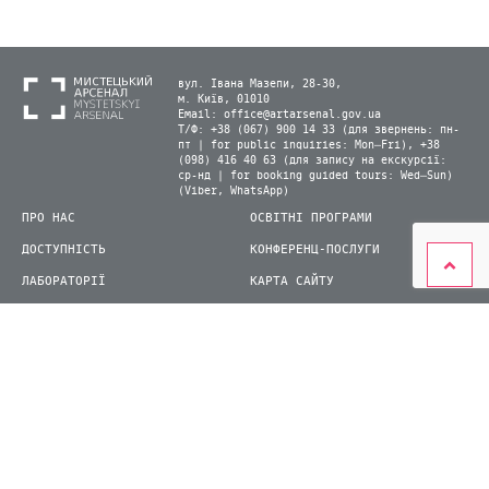
вул. Івана Мазепи, 28-30,
м. Київ, 01010
Email:
office@artarsenal.gov.ua
Т/Ф: +38 (067) 900 14 33 (для звернень: пн-
пт | for public inquiries: Mon–Fri), +38
(098) 416 40 63 (для запису на екскурсії:
ср-нд | for booking guided tours: Wed–Sun)
(Viber, WhatsApp)
ПРО НАС
ОСВІТНІ ПРОГРАМИ
ДОСТУПНІСТЬ
КОНФЕРЕНЦ-ПОСЛУГИ
ЛАБОРАТОРІЇ
КАРТА САЙТУ
ВІДВІДУВАЧАМ
ДЛЯ ПРЕСИ
ВИСТАВКИ ТА ФЕСТИВАЛІ
СТАТИ ВОЛОНТЕРОМ
КНИЖКОВИЙ АРСЕНАЛ