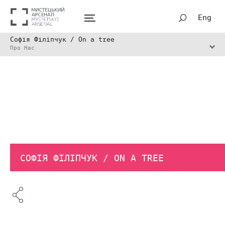
Eng
Софія Філіпчук / On a tree
Про Нас
СОФІЯ ФІЛІПЧУК / ON A TREE