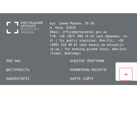
вул. Івана Мазепи, 28-30,
м. Київ, 01010
Email:
office@artarsenal.gov.ua
Т/Ф: +38 (067) 900 14 33 (для звернень: пн-
пт | for public inquiries: Mon–Fri), +38
(098) 416 40 63 (для запису на екскурсії:
ср-нд | for booking guided tours: Wed–Sun)
(Viber, WhatsApp)
ПРО НАС
ОСВІТНІ ПРОГРАМИ
ДОСТУПНІСТЬ
КОНФЕРЕНЦ-ПОСЛУГИ
ЛАБОРАТОРІЇ
КАРТА САЙТУ
ВІДВІДУВАЧАМ
ДЛЯ ПРЕСИ
ВИСТАВКИ ТА ФЕСТИВАЛІ
СТАТИ ВОЛОНТЕРОМ
КНИЖКОВИЙ АРСЕНАЛ