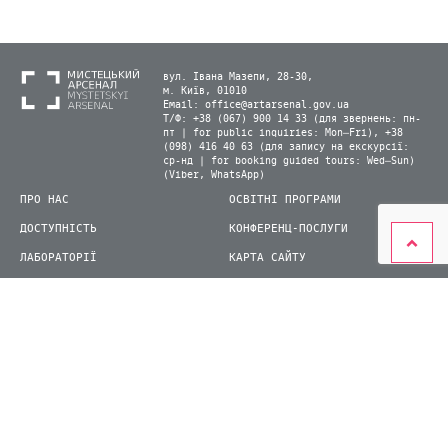
вул. Івана Мазепи, 28-30,
м. Київ, 01010
Email:
office@artarsenal.gov.ua
Т/Ф: +38 (067) 900 14 33 (для звернень: пн-
пт | for public inquiries: Mon–Fri), +38
(098) 416 40 63 (для запису на екскурсії:
ср-нд | for booking guided tours: Wed–Sun)
(Viber, WhatsApp)
ПРО НАС
ОСВІТНІ ПРОГРАМИ
ДОСТУПНІСТЬ
КОНФЕРЕНЦ-ПОСЛУГИ
ЛАБОРАТОРІЇ
КАРТА САЙТУ
ВІДВІДУВАЧАМ
ДЛЯ ПРЕСИ
ВИСТАВКИ ТА ФЕСТИВАЛІ
СТАТИ ВОЛОНТЕРОМ
КНИЖКОВИЙ АРСЕНАЛ