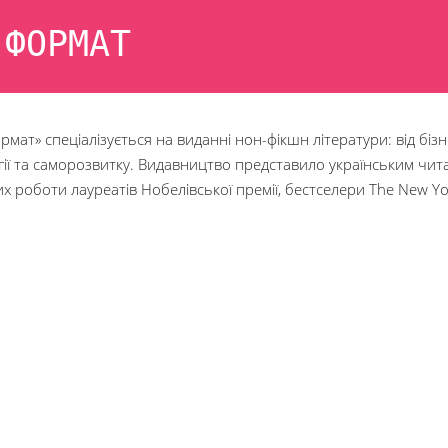
 ФОРМАТ
мат» спеціалізується на виданні нон-фікшн літератури: від бізн
гії та саморозвитку. Видавництво представило українським чит
х роботи лауреатів Нобелівської премії, бестселери The New Yo