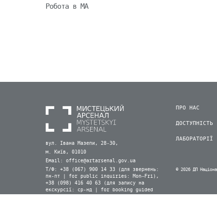
Робота в МА
ПРО НАС
ДОСТУПНІСТЬ
ЛАБОРАТОРІЇ
вул. Івана Мазепи, 28-30,
м. Київ, 01010
Email:
office@artarsenal.gov.ua
Т/Ф: +38 (067) 900 14 33 (для звернень:
© 2026 ДП Націон
пн-пт | for public inquiries: Mon–Fri),
+38 (098) 416 40 63 (для запису на
екскурсії: ср-нд | for booking guided
tours: Wed–Sun) (Viber, WhatsApp)