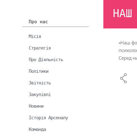
НАШ
Про нас
Місія
«Наш фор
Стратегія
психоло
Серед ни
Про Діяльність
Політики
Звітність
Закупівлі
Новини
Історія Арсеналу
Команда