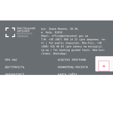
вул. Івана Мазепи, 28-30,
м. Київ, 01010
Email:
office@artarsenal.gov.ua
Т/Ф: +38 (067) 900 14 33 (для звернень: пн-
пт | for public inquiries: Mon–Fri), +38
(098) 416 40 63 (для запису на екскурсії:
ср-нд | for booking guided tours: Wed–Sun)
(Viber, WhatsApp)
ПРО НАС
ОСВІТНІ ПРОГРАМИ
ДОСТУПНІСТЬ
КОНФЕРЕНЦ-ПОСЛУГИ
ЛАБОРАТОРІЇ
КАРТА САЙТУ
ВІДВІДУВАЧАМ
ДЛЯ ПРЕСИ
ВИСТАВКИ ТА ФЕСТИВАЛІ
СТАТИ ВОЛОНТЕРОМ
КНИЖКОВИЙ АРСЕНАЛ