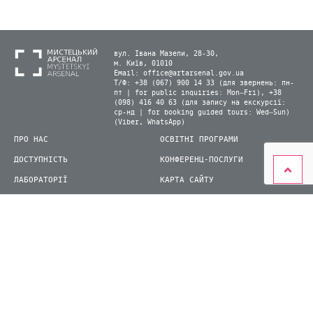
вул. Івана Мазепи, 28-30,
м. Київ, 01010
Email:
office@artarsenal.gov.ua
Т/Ф: +38 (067) 900 14 33 (для звернень: пн-
пт | for public inquiries: Mon–Fri), +38
(098) 416 40 63 (для запису на екскурсії:
ср-нд | for booking guided tours: Wed–Sun)
(Viber, WhatsApp)
ПРО НАС
ОСВІТНІ ПРОГРАМИ
ДОСТУПНІСТЬ
КОНФЕРЕНЦ-ПОСЛУГИ
ЛАБОРАТОРІЇ
КАРТА САЙТУ
ВІДВІДУВАЧАМ
ДЛЯ ПРЕСИ
ВИСТАВКИ ТА ФЕСТИВАЛІ
СТАТИ ВОЛОНТЕРОМ
КНИЖКОВИЙ АРСЕНАЛ