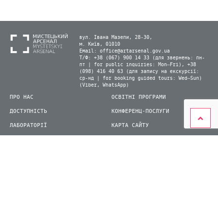
вул. Івана Мазепи, 28-30,
м. Київ, 01010
Email:
office@artarsenal.gov.ua
Т/Ф: +38 (067) 900 14 33 (для звернень: пн-
пт | for public inquiries: Mon–Fri), +38
(098) 416 40 63 (для запису на екскурсії:
ср-нд | for booking guided tours: Wed–Sun)
(Viber, WhatsApp)
ПРО НАС
ОСВІТНІ ПРОГРАМИ
ДОСТУПНІСТЬ
КОНФЕРЕНЦ-ПОСЛУГИ
ЛАБОРАТОРІЇ
КАРТА САЙТУ
ВІДВІДУВАЧАМ
ДЛЯ ПРЕСИ
ВИСТАВКИ ТА ФЕСТИВАЛІ
СТАТИ ВОЛОНТЕРОМ
КНИЖКОВИЙ АРСЕНАЛ