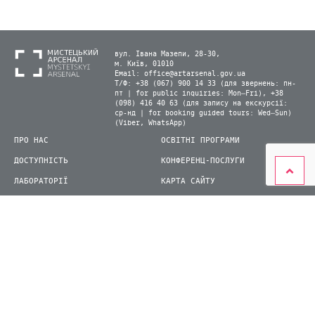
вул. Івана Мазепи, 28-30,
м. Київ, 01010
Email:
office@artarsenal.gov.ua
Т/Ф: +38 (067) 900 14 33 (для звернень: пн-
пт | for public inquiries: Mon–Fri), +38
(098) 416 40 63 (для запису на екскурсії:
ср-нд | for booking guided tours: Wed–Sun)
(Viber, WhatsApp)
ПРО НАС
ОСВІТНІ ПРОГРАМИ
ДОСТУПНІСТЬ
КОНФЕРЕНЦ-ПОСЛУГИ
ЛАБОРАТОРІЇ
КАРТА САЙТУ
ВІДВІДУВАЧАМ
ДЛЯ ПРЕСИ
ВИСТАВКИ ТА ФЕСТИВАЛІ
СТАТИ ВОЛОНТЕРОМ
КНИЖКОВИЙ АРСЕНАЛ