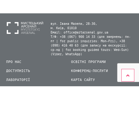
вул. Івана Мазепи, 28-30,
м. Київ, 01010
Email:
office@artarsenal.gov.ua
Т/Ф: +38 (067) 900 14 33 (для звернень: пн-
пт | for public inquiries: Mon–Fri), +38
(098) 416 40 63 (для запису на екскурсії:
ср-нд | for booking guided tours: Wed–Sun)
(Viber, WhatsApp)
ПРО НАС
ОСВІТНІ ПРОГРАМИ
ДОСТУПНІСТЬ
КОНФЕРЕНЦ-ПОСЛУГИ
ЛАБОРАТОРІЇ
КАРТА САЙТУ
ВІДВІДУВАЧАМ
ДЛЯ ПРЕСИ
ВИСТАВКИ ТА ФЕСТИВАЛІ
СТАТИ ВОЛОНТЕРОМ
КНИЖКОВИЙ АРСЕНАЛ