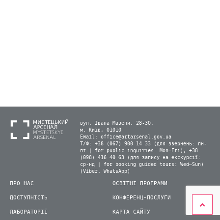
вул. Івана Мазепи, 28-30,
м. Київ, 01010
Email:
office@artarsenal.gov.ua
Т/Ф: +38 (067) 900 14 33 (для звернень: пн-
пт | for public inquiries: Mon–Fri), +38
(098) 416 40 63 (для запису на екскурсії:
ср-нд | for booking guided tours: Wed–Sun)
(Viber, WhatsApp)
ПРО НАС
ОСВІТНІ ПРОГРАМИ
ДОСТУПНІСТЬ
КОНФЕРЕНЦ-ПОСЛУГИ
ЛАБОРАТОРІЇ
КАРТА САЙТУ