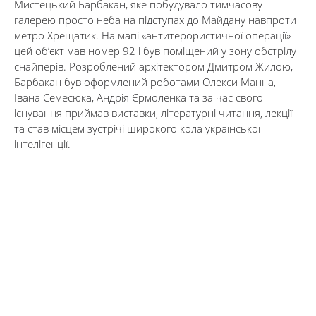
Мистецький Барбакан, яке побудувало тимчасову
галерею просто неба на підступах до Майдану навпроти
метро Хрещатик. На мапі «антитерористичної операції»
цей об’єкт мав номер 92 і був поміщений у зону обстрілу
снайперів. Розроблений архітектором Дмитром Жилою,
Барбакан був оформлений роботами Олекси Манна,
Івана Семесюка, Андрія Єрмоленка та за час свого
існування приймав виставки, літературні читання, лекції
та став місцем зустрічі широкого кола української
інтелігенції.