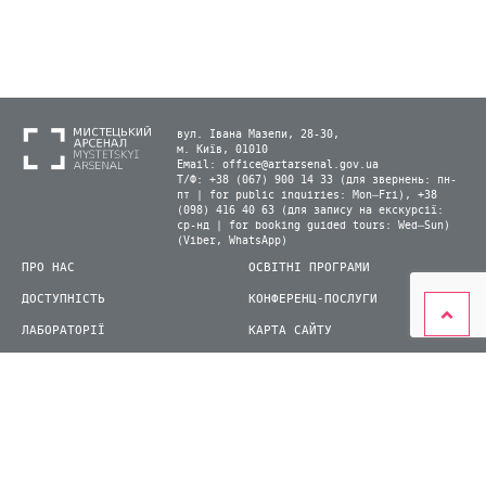
вул. Івана Мазепи, 28-30,
м. Київ, 01010
Email:
office@artarsenal.gov.ua
Т/Ф: +38 (067) 900 14 33 (для звернень: пн-
пт | for public inquiries: Mon–Fri), +38
(098) 416 40 63 (для запису на екскурсії:
ср-нд | for booking guided tours: Wed–Sun)
(Viber, WhatsApp)
ПРО НАС
ОСВІТНІ ПРОГРАМИ
ДОСТУПНІСТЬ
КОНФЕРЕНЦ-ПОСЛУГИ
ЛАБОРАТОРІЇ
КАРТА САЙТУ
ВІДВІДУВАЧАМ
ДЛЯ ПРЕСИ
ВИСТАВКИ ТА ФЕСТИВАЛІ
СТАТИ ВОЛОНТЕРОМ
КНИЖКОВИЙ АРСЕНАЛ