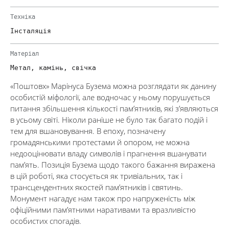
Техніка
Інсталяція
Матеріал
Метал, камінь, свічка
«Поштовх» Марінуса Бузема можна розглядати як данину
особистій міфології, але водночас у ньому порушується
питання збільшення кількості пам’ятників, які з’являються
в усьому світі. Ніколи раніше не було так багато подій і
тем для вшановування. В епоху, позначену
громадянськими протестами й опором, не можна
недооцінювати владу символів і прагнення вшанувати
пам’ять. Позиція Бузема щодо такого бажання виражена
в цій роботі, яка стосується як тривіальних, так і
трансцендентних якостей пам’ятників і святинь.
Монумент нагадує нам також про напруженість між
офіційними пам’ятними наративами та вразливістю
особистих спогадів.