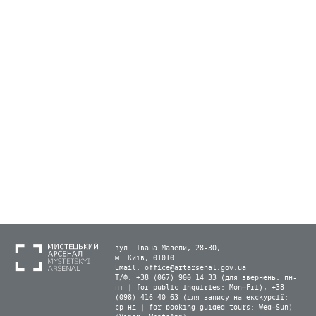
вул. Івана Мазепи, 28-30,
м. Київ, 01010
Email:
office@artarsenal.gov.ua
Т/Ф: +38 (067) 900 14 33 (для звернень: пн-
пт | for public inquiries: Mon–Fri), +38
(098) 416 40 63 (для запису на екскурсії:
ср-нд | for booking guided tours: Wed–Sun)