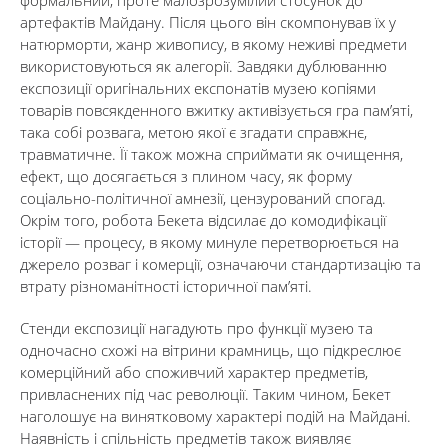
формальний, проте малозрозумілий стосунок до
артефактів Майдану. Після цього він скомпонував їх у
натюрморти, жанр живопису, в якому неживі предмети
використовуються як алегорії. Завдяки дублюванню
експозиції оригінальних експонатів музею копіями
товарів повсякденного вжитку активізується гра пам’яті,
така собі розвага, метою якої є згадати справжнє,
травматичне. Її також можна сприймати як очищення,
ефект, що досягається з плином часу, як форму
соціально-політичної амнезії, цензурований спогад.
Окрім того, робота Бекета відсилає до комодифікації
історії — процесу, в якому минуле перетворюється на
джерело розваг і комерції, означаючи стандартизацію та
втрату різноманітності історичної пам’яті.
Стенди експозиції нагадують про функції музею та
одночасно схожі на вітрини крамниць, що підкреслює
комерційний або споживчий характер предметів,
привласнених під час революції. Таким чином, Бекет
наголошує на винятковому характері подій на Майдані.
Наявність і спільність предметів також виявляє