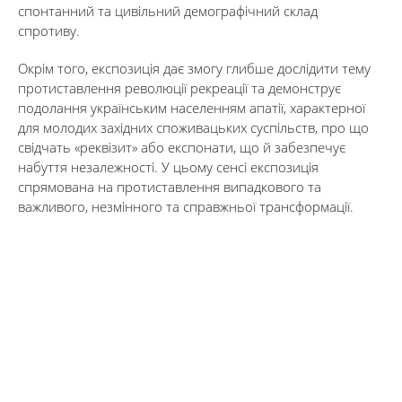
спонтанний та цивільний демографічний склад
спротиву.
Окрім того, експозиція дає змогу глибше дослідити тему
протиставлення революції рекреації та демонструє
подолання українським населенням апатії, характерної
для молодих західних споживацьких суспільств, про що
свідчать «реквізит» або експонати, що й забезпечує
набуття незалежності. У цьому сенсі експозиція
спрямована на протиставлення випадкового та
важливого, незмінного та справжньої трансформації.