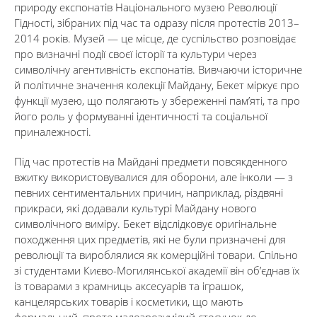
природу експонатів Національного музею Революції
Гідності, зібраних під час та одразу після протестів 2013–
2014 років. Музей — це місце, де суспільство розповідає
про визначні події своєї історії та культури через
символічну агентивність експонатів. Вивчаючи історичне
й політичне значення колекції Майдану, Бекет міркує про
функції музею, що полягають у збереженні пам’яті, та про
його роль у формуванні ідентичності та соціальної
приналежності.
Під час протестів на Майдані предмети повсякденного
вжитку використовувалися для оборони, але інколи — з
певних сентиментальних причин, наприклад, різдвяні
прикраси, які додавали культурі Майдану нового
символічного виміру. Бекет відслідковує оригінальне
походження цих предметів, які не були призначені для
революції та вироблялися як комерційні товари. Спільно
зі студентами Києво-Могилянської академії він об’єднав їх
із товарами з крамниць аксесуарів та іграшок,
канцелярських товарів і косметики, що мають