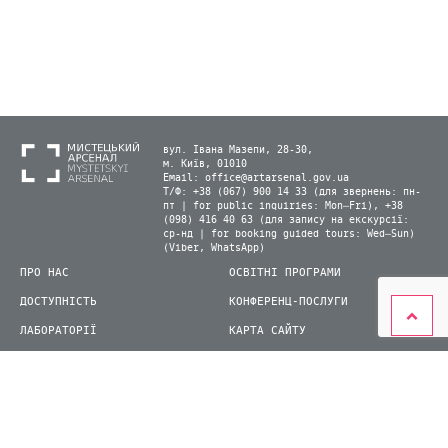
вул. Івана Мазепи, 28-30,
м. Київ, 01010
Email:
office@artarsenal.gov.ua
Т/Ф: +38 (067) 900 14 33 (для звернень: пн-
пт | for public inquiries: Mon–Fri), +38
(098) 416 40 63 (для запису на екскурсії:
ср-нд | for booking guided tours: Wed–Sun)
(Viber, WhatsApp)
ПРО НАС
ОСВІТНІ ПРОГРАМИ
ДОСТУПНІСТЬ
КОНФЕРЕНЦ-ПОСЛУГИ
ЛАБОРАТОРІЇ
КАРТА САЙТУ
ВІДВІДУВАЧАМ
ДЛЯ ПРЕСИ
ВИСТАВКИ ТА ФЕСТИВАЛІ
СТАТИ ВОЛОНТЕРОМ
КНИЖКОВИЙ АРСЕНАЛ