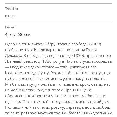
Техніка
відео
Розмір
4 хв, 50 сек
Відео Крістіни Лукас «Обґрунтована свобода» (2009)
пов’язане з іконічною картиною повстання Ежена
Делакруа «Свобода, що веде народ» (1830), присвяченою
Липневій революції 1830 року в Парижі. Лукас воскрешає
— і водночас деконструює — твір Делакруа і його
ідеалістичний дух бунту. Рухоме зображення показує, що
відбувалося до і після моменту, увічненому на полотні.
Ми бачимо групу чоловіків, які повільно крокують до нас
на чолі з Маріанною, символом Франції. Сцена
обрамлена похоронним маршем та звуками битви, що
підсилює її екстатичний, спокусливо насильницький дух.
Її символічний заклик до розуму, справедливості, свободи
та демократії закінчується так, як і багато інших утопічних