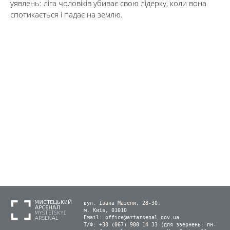
уявлень: ліга чоловіків убиває свою лідерку, коли вона
спотикається і падає на землю.
вул. Івана Мазепи, 28-30,
м. Київ, 01010
Email:
office@artarsenal.gov.ua
Т/Ф: +38 (067) 900 14 33 (для звернень: пн-