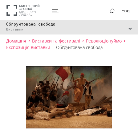
Eng
Обґрунтована свобода
Виставки
Домашня
Виставки та фестивалі
Революціонуймо
Експозиція виставки
Обґрунтована свобода