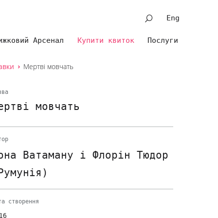
Eng
ижковий Арсенал
Купити квиток
Послуги
авки
Мертві мовчать
зва
ертві мовчать
тор
она Ватаману і Флорін Тюдор
Румунія)
та створення
16