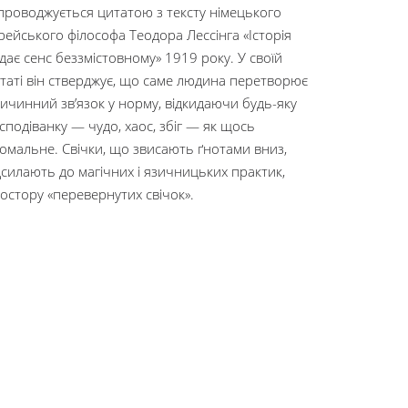
проводжується цитатою з тексту німецького
рейського філософа Теодора Лессінга «Історія
дає сенс беззмістовному» 1919 року. У своїй
таті він стверджує, що саме людина перетворює
ичинний зв’язок у норму, відкидаючи будь-яку
сподіванку — чудо, хаос, збіг — як щось
омальне. Свічки, що звисають ґнотами вниз,
дсилають до магічних і язичницьких практик,
остору «перевернутих свічок».