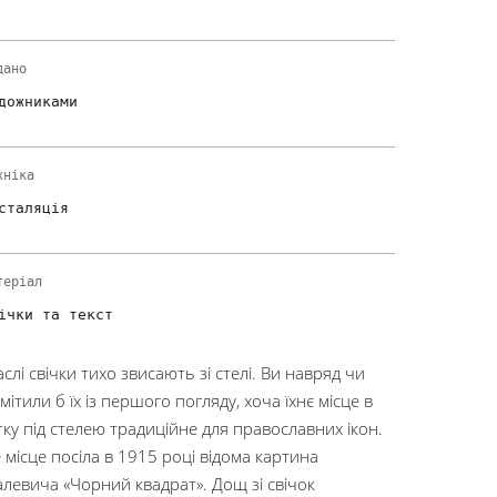
дано
дожниками
хніка
сталяція
теріал
ічки та текст
аслі свічки тихо звисають зі стелі. Ви навряд чи
мітили б їх із першого погляду, хоча їхнє місце в
тку під стелею традиційне для православних ікон.
 місце посіла в 1915 році відома картина
левича «Чорний квадрат». Дощ зі свічок