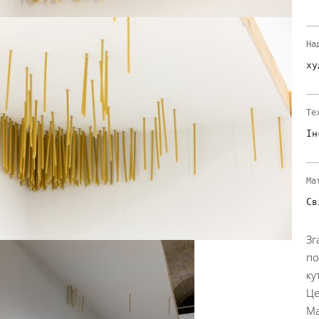
На
ху
Те
Ін
Ма
Св
Зг
по
ку
Це
Ма