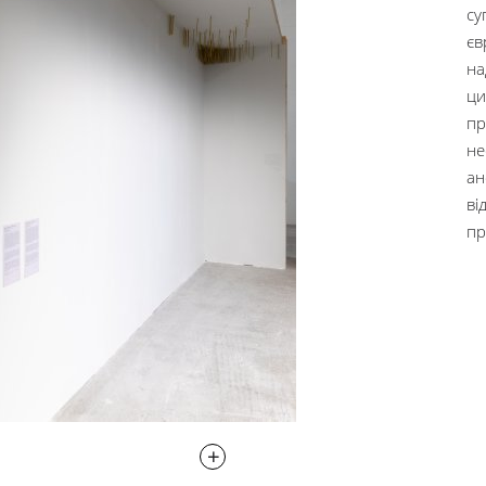
су
єв
на
ци
пр
не
ан
ві
пр