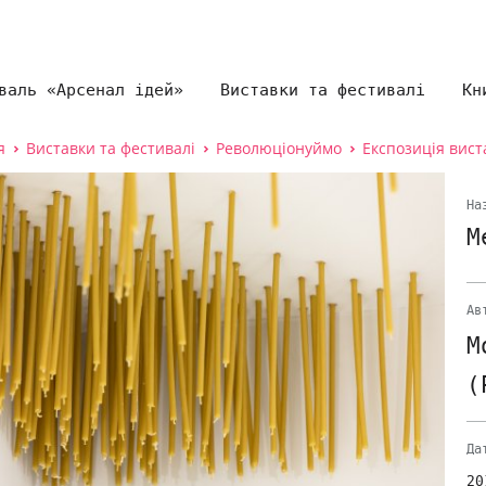
валь «Арсенал ідей»
Виставки та фестивалі
Кн
я
Виставки та фестивалі
Революціонуймо
Експозиція вист
На
М
Ав
М
(
Да
20