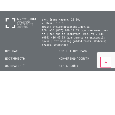
вул. Івана Мазепи, 28-30,
м. Київ, 01010
Email:
office@artarsenal.gov.ua
Т/Ф: +38 (067) 900 14 33 (для звернень: пн-
пт | for public inquiries: Mon–Fri), +38
(098) 416 40 63 (для запису на екскурсії:
ср-нд | for booking guided tours: Wed–Sun)
(Viber, WhatsApp)
ПРО НАС
ОСВІТНІ ПРОГРАМИ
ДОСТУПНІСТЬ
КОНФЕРЕНЦ-ПОСЛУГИ
ЛАБОРАТОРІЇ
КАРТА САЙТУ
ВІДВІДУВАЧАМ
ДЛЯ ПРЕСИ
ВИСТАВКИ ТА ФЕСТИВАЛІ
СТАТИ ВОЛОНТЕРОМ
КНИЖКОВИЙ АРСЕНАЛ