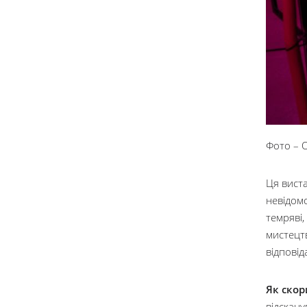
Фото – 
Ця виста
невідомо
темряві,
мистецтв
відповід
Як скор
відскану