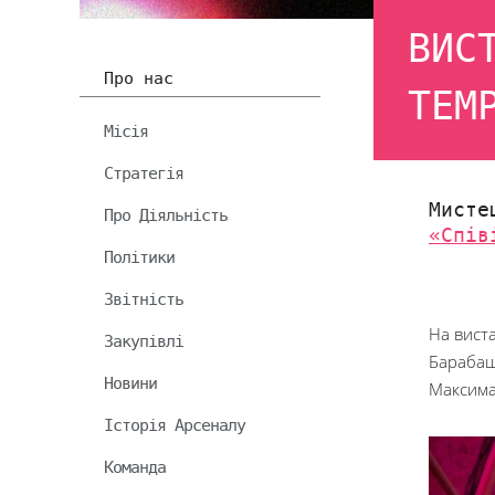
ВИС
Про нас
ТЕМ
Місія
Стратегія
Мисте
Про Діяльність
«Спів
Політики
Звітність
На виста
Закупівлі
Барабаш,
Новини
Максима 
Історія Арсеналу
Команда