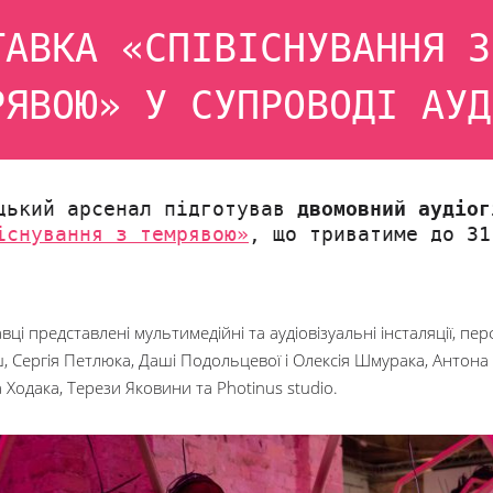
ТАВКА «СПІВІСНУВАННЯ З
РЯВОЮ» У СУПРОВОДІ АУД
цький арсенал підготував
двомовний аудіог
існування з темрявою»
, що триватиме до 31
вці представлені мультимедійні та аудіовізуальні інсталяції, п
 Сергія Петлюка, Даші Подольцевої і Олексія Шмурака, Антона 
Ходака, Терези Яковини та Photinus studio.