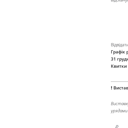
Відвіда
Графік 
31 грудн
Квитки
❗
Вистав
Виставк
урядами 