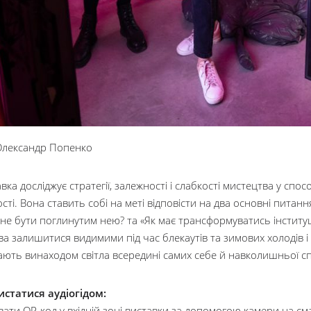
Олександр Попенко
вка досліджує стратегії, залежності і слабкості мистецтва у спо
сті. Вона ставить собі на меті відповісти на два основні питан
 не бути поглинутим нею? та «Як має трансформуватись інститу
а залишитися видимими під час блекаутів та зимових холодів і 
ають винаходом світла всередині самих себе й навколишньої с
истатися аудіогідом:
вати QR-код у вхідній зоні виставки за допомогою камери на с