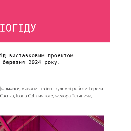
ІОГІДУ
ід
виставковим проєктом
 березня 2024 року.
ерформанси, живопис та інші художні роботи Терези
Саєнка, Івана Світличного, Федора Тетянича,