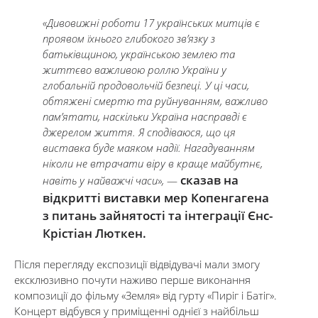
«Дивовижні роботи 17 українських митців є
проявом їхнього глибокого зв’язку з
батьківщиною, українською землею та
життєво важливою роллю України у
глобальній продовольчій безпеці. У ці часи,
обтяжені смертю та руйнуванням, важливо
пам’ятати, наскільки Україна насправді є
джерелом життя. Я сподіваюся, що ця
виставка буде маяком надії. Нагадуванням
ніколи не втрачати віру в краще майбутнє,
сказав на
навіть у найважчі часи»,
—
відкритті виставки мер Копенгагена
з питань зайнятості та інтеграції Єнс-
Крістіан Люткен.
Після перегляду експозиції відвідувачі мали змогу
ексклюзивно почути наживо перше виконання
композиції до фільму «Земля» від гурту «Пиріг і Батіг».
Концерт відбувся у приміщенні однієї з найбільш