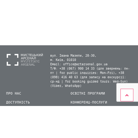
вул. Івана Мазепи, 28-30,
м. Київ, 01010
Email:
office@artarsenal.gov.ua
Т/Ф: +38 (067) 900 14 33 (для звернень: пн-
пт | for public inquiries: Mon–Fri), +38
(098) 416 40 63 (для запису на екскурсії:
ср-нд | for booking guided tours: Wed–Sun)
(Viber, WhatsApp)
ПРО НАС
ОСВІТНІ ПРОГРАМИ
ДОСТУПНІСТЬ
КОНФЕРЕНЦ-ПОСЛУГИ
ЛАБОРАТОРІЇ
КАРТА САЙТУ
ВІДВІДУВАЧАМ
ДЛЯ ПРЕСИ
ВИСТАВКИ ТА ФЕСТИВАЛІ
СТАТИ ВОЛОНТЕРОМ