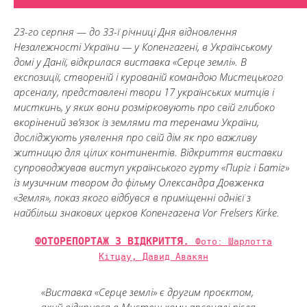
23-го серпня — до 33-ї річниці Дня відновлення
Незалежності України — у Копенгагені, в Українському
домі у Данії, відкрилася виставка «Серце землі». В
експозиції, створеній і курованій командою Мистецького
арсеналу, представлені твори 17 українських митців і
мисткинь, у яких вони розмірковують про свій глибоко
вкорінений зв’язок із землями та теренами України,
досліджують уявлення про свій дім як про важливу
житницю для цілих континентів. Відкриття виставки
супроводжував виступ українського гурту «Пиріг і Батіг»
із музичним твором до фільму Олександра Довженка
«Земля», показ якого відбувся в приміщенні однієї з
найбільш знакових церков Копенгагена Vor Frelsers Kirke.
ФОТОРЕПОРТАЖ З ВІДКРИТТЯ.
Фото: Шарлотта
Кітцау, Давид Авакян
«Виставка «Серце землі» є другим проєктом,