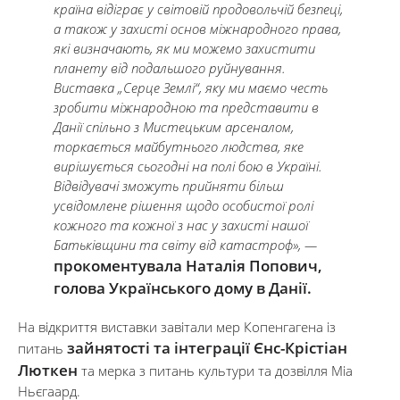
країна відіграє у світовій продовольчій безпеці,
а також у захисті основ міжнародного права,
які визначають, як ми можемо захистити
планету від подальшого руйнування.
Виставка „Серце Землі“, яку ми маємо честь
зробити міжнародною та представити в
Данії спільно з Мистецьким арсеналом,
торкається майбутнього людства, яке
вирішується сьогодні на полі бою в Україні.
Відвідувачі зможуть прийняти більш
усвідомлене рішення щодо особистої ролі
кожного та кожної з нас у захисті нашої
Батьківщини та світу від катастроф», —
прокоментувала Наталія Попович,
голова Українського дому в Данії.
На відкриття виставки завітали мер Копенгагена із
зайнятості та інтеграції Єнс-Крістіан
питань
Люткен
та мерка з питань культури та дозвілля Міа
Ньєгаард.