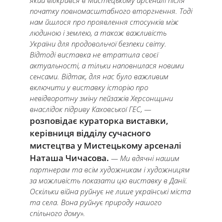
який відкрився в Мистецькому арсеналі після
початку повномасштабного вторгнення. Тоді
нам йшлося про проявлення стосунків між
людиною і землею, а також важливість
України для продовольчої безпеки світу.
Відтоді виставка не втратила своєї
актуальності, а тільки наповнилася новими
сенсами. Відтак, для нас було важливим
включити у виставку історію про
невідворотну зміну пейзажів Херсонщини
внаслідок підриву Каховської ГЕС, —
розповідає кураторка виставки,
керівниця відділу сучасного
мистецтва у Мистецькому арсеналі
Наташа Чичасова.
— Ми вдячні нашим
партнерам та всім художникам і художницям
за можливість показати цю виставку в Данії.
Оскільки війна руйнує не лише українські міста
та села. Вона руйнує природу нашого
спільного дому».