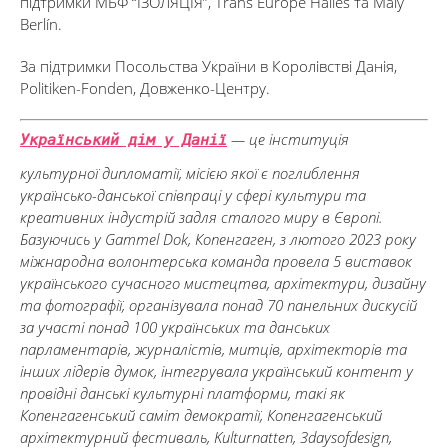
підтримки МБФ “ІЗОЛЯЦІЯ”, Trans Europe Halles та Malý
Berlín.
За підтримки Посольства України в Королівстві Данія,
Politiken-Fonden, Довженко-Центру.
— це інституція
Український дім у Данії
культурної дипломатії, місією якої є поглиблення
українсько-данської співпраці у сфері культури та
креативних індустрій задля сталого миру в Європі.
Базуючись у Gammel Dok, Копенгаген, з лютого 2023 року
міжнародна волонтерська команда провела 5 виставок
українського сучасного мистецтва, архітектури, дизайну
та фотографії, організувала понад 70 панельних дискусій
за участі понад 100 українських та данських
парламентарів, журналістів, митців, архітекторів та
інших лідерів думок, інтегрувала український контент у
провідні данські культурні платформи, такі як
Копенгагенський саміт демократії, Копенгагенський
архітектурний фестиваль, Kulturnatten, 3daysofdesign,