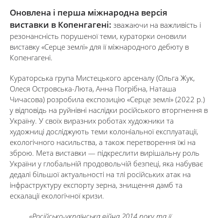
Оновлена і перша міжнародна версія
виставки в Копенгагені:
зважаючи на важливість і
резонансність порушеної теми, кураторки оновили
виставку «Серце землі» для її міжнародного дебюту в
Копенгагені.
Кураторська група Мистецького арсеналу (Ольга Жук,
Олеся Островська-Люта, Анна Погрібна, Наташа
Чичасова) розробила експозицію «Серце землі» (2022 р.)
у відповідь на руйнівні наслідки російського вторгнення в
Україну. У своїх виразних роботах художники та
художниці досліджують теми колоніальної експлуатації,
екологічного насильства, а також перетворення їжі на
зброю. Мета виставки — підкреслити вирішальну роль
України у глобальній продовольчій безпеці, яка набуває
дедалі більшої актуальності на тлі російських атак на
інфраструктуру експорту зерна, знищення дамб та
ескалації екологічної кризи.
«Російсько-українська війна 2014 року та її