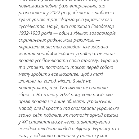
повномасштабна фаза вторгнення, що
розпочалася у 2022 році, збіглася з глибокою
культурною трансформацією українського
суспільства. Нація, яка пережила Голодомор
1932-1933 років — один з кількох голодоморів,
спричинених радянським режимом, —
пережила вбивство голодом, яке забрало
життя понад 4 мільйонів українців, не лише
почала усвідомлювати свою травму. Українці
та українки поставили також перед собою
мету зробити все можливе, щоби такі
злочини, як голод, ніколи й ніде не
повторилися, щоб їжа ніколи не ставала
зброєю. На жаль, у 2022 році, коли російська
армія почала не лише вбивати український
народ, але й красти та спалювати українське
зерно, світ побачив, як тоталітарний режим
у ХХІ столітті може легко шантажувати
голодом мільйони людей в Африці. Українці, як і
інші, усвідомили вирішальну роль, яку їхня