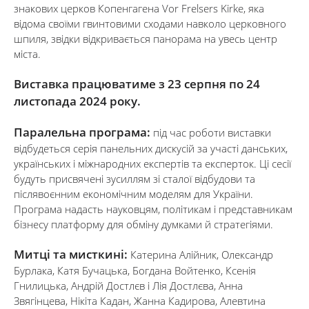
знакових церков Копенгагена Vor Frelsers Kirke, яка
відома своїми гвинтовими сходами навколо церковного
шпиля, звідки відкривається панорама на увесь центр
міста.
Виставка працюватиме з 23 серпня по 24
листопада 2024 року.
Паралельна програма:
під час роботи виставки
відбудеться серія панельних дискусій за участі данських,
українських і міжнародних експертів та експерток. Ці сесії
будуть присвячені зусиллям зі сталої відбудови та
післявоєнним економічним моделям для України.
Програма надасть науковцям, політикам і представникам
бізнесу платформу для обміну думками й стратегіями.
Митці та мисткині:
Катерина Алійник, Олександр
Бурлака, Катя Бучацька, Богдана Войтенко, Ксенія
Гнилицька, Андрій Достлєв і Лія Достлєва, Анна
Звягінцева, Нікіта Кадан, Жанна Кадирова, Алевтина