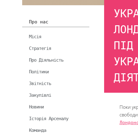
УКР
Про нас
ЛОН
Місія
ПІД
Стратегія
УКР
Про Діяльність
Політики
ДІЯ
Звітність
Закупівлі
Новини
Поки ук
свободи 
Історія Арсеналу
Лондон
Команда