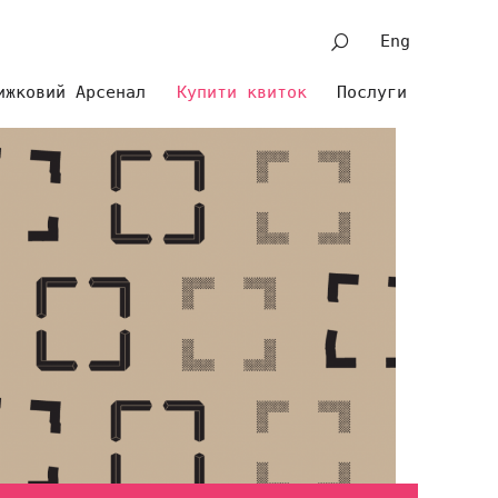
Eng
ижковий Арсенал
Купити квиток
Послуги