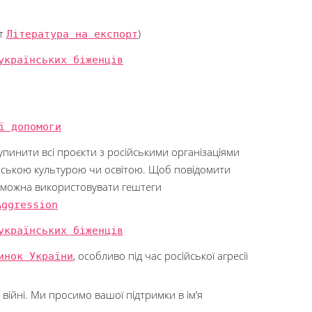
кт
Література на експорт
)
українських біженців
ї допомоги
зупинити всі проєкти з російськими організаціями
йською культурою чи освітою. Щоб повідомити
, можна використовувати гештеги
Aggression
українських біженців
инок України
, особливо під час російської агресії
війні. Ми просимо вашої підтримки в ім’я