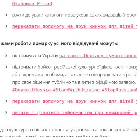
Drahoman Prize
)
взяти до уваги каталоги прав українських видавців (проє
переказати допомогу на друк книжок для дітей 
жами роботи ярмарку усі його відвідувачі можуть:
підтримувати Україну
на сайті Порталу гуманітарно
підтримати бойкот російської культурної діяльності: при
або окремими особами, а також не співпрацювати з росі
про своє рішення публічно та вийти з офіційною заявою
#BoycottRussia
,
#StandWithUkraine
,
#StopRussian
переказати допомогу на друк книжок для дітей 
читати і ділитися інформацією про книжковий р
на культурна спільнота має силу допомогти покласти край цій 