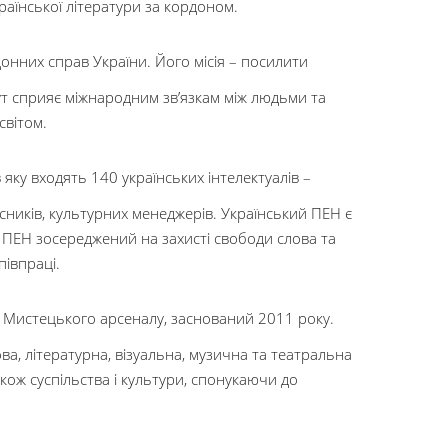
раїнської літератури за кордоном.
онних справ України. Його місія – посилити
ут сприяє міжнародним зв’язкам між людьми та
світом.
яку входять 140 українських інтелектуалів –
исників, культурних менеджерів. Український ПЕН є
 ПЕН зосереджений на захисті свободи слова та
півпраці.
 Мистецького арсеналу, заснований 2011 року.
ва, літературна, візуальна, музична та театральна
ож суспільства і культури, спонукаючи до