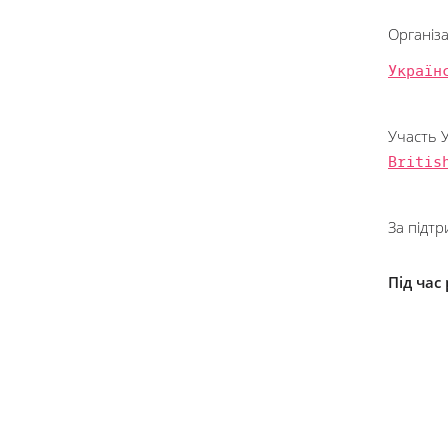
Організ
Україн
Участь 
Britis
За підтр
Під час