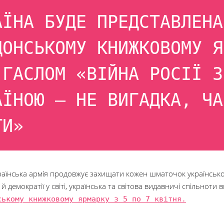
АЇНА БУДЕ ПРЕДСТАВЛЕНА
ДОНСЬКОМУ КНИЖКОВОМУ Я
 ГАСЛОМ «ВІЙНА РОСІЇ З
АЇНОЮ – НЕ ВИГАДКА, ЧА
ТИ»
раїнська армія продовжує захищати кожен шматочок української
й демократії у світі, українська та світова видавничі спільноти 
ському книжковому ярмарку з 5 по 7 квітня.