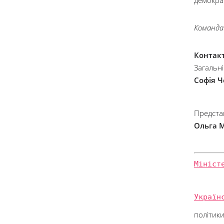
демокра
Команда
Контакт
Загальн
Софія Ч
Предста
Ольга 
Мініст
Україн
політики