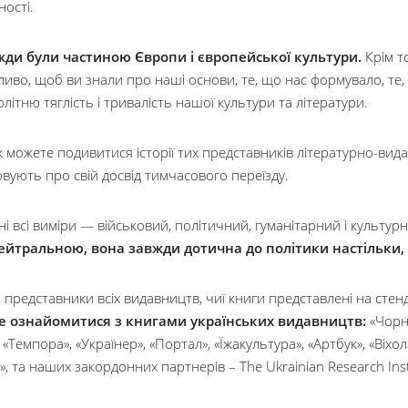
ості.
ди були частиною Європи і європейської культури.
Крім то
иво, щоб ви знали про наші основи, те, що нас формувало, те,
олітню тяглість і тривалість нашої культури та літератури.
 можете подивитися історії тих представників літературно-вида
вують про свій досвід тимчасового переїзду.
йні всі виміри — військовий, політичний, гуманітарний і культу
ейтральною, вона завжди дотична до політики настільки,
 представники всіх видавництв, чиї книги представлені на стенд
 ознайомитися з книгами українських видавництв:
«Чорна
», «Темпора», «Українер», «Портал», «Їжакультура», «Артбук», «Віх
», та наших закордонних партнерів – The Ukrainian Research Insti