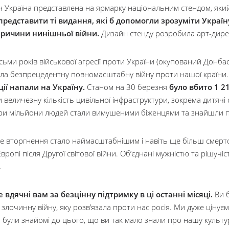
ч Україна представлена на ярмарку національним стендом, який
представити ті видання, які б допомогли зрозуміти Україну,
причини нинішньої війни.
Дизайн стенду розробила арт-дире
сьми років військової агресії проти України (окупований Донба
ла безпрецедентну повномасштабну війну проти нашої країни
ії напали на Україну.
Станом на 30 березня
було вбито 1 2
величезну кількість цивільної інфраструктури, зокрема дитячі сад
ри мільйони людей стали вимушеними біженцями та знайшли пр
ке вторгнення стало наймасштабнішим і навіть ще більш смерто
Європі після Другої світової війни. Об’єднані мужністю та рішучі
.
 вдячні вам за безцінну підтримку в ці останні місяці.
Ви б
і злочинну війну, яку розв’язала проти нас росія. Ми дуже ціну
 були знайомі до цього, що ви так мало знали про нашу культу