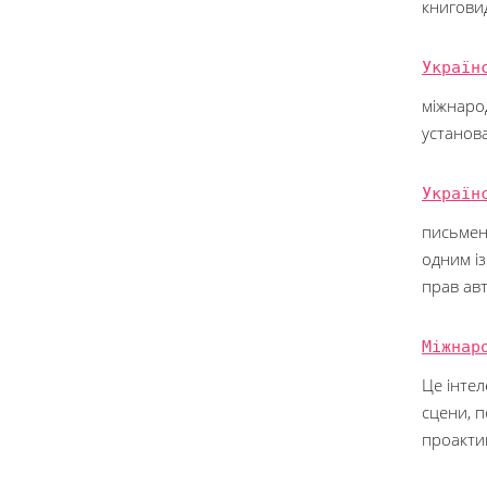
книговид
Україн
міжнаро
установа
Україн
письменн
одним і
прав авт
Міжнар
Це інтел
сцени, п
проактив