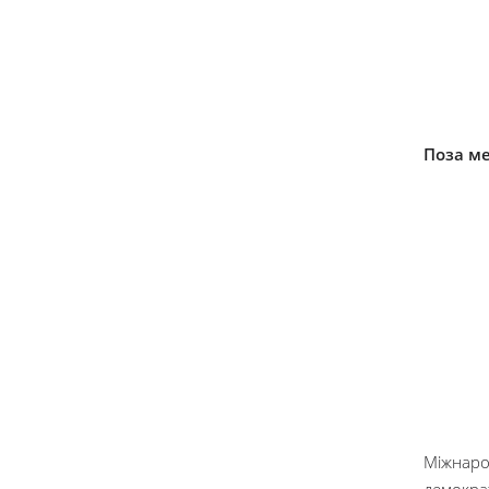
Поза ме
Міжнарод