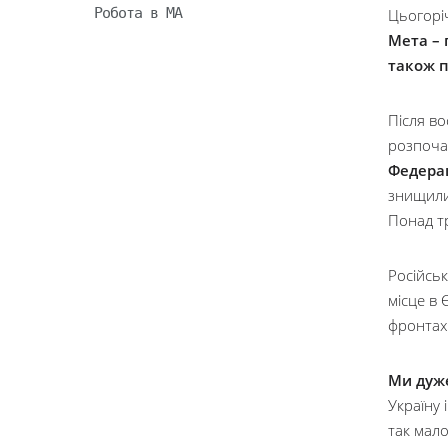
Робота в МА
Цьогорі
Мета – 
також 
Після во
розпоча
Федерац
знищили 
Понад т
Російсь
місце в 
фронтах
Ми дуже
Україну 
так мало