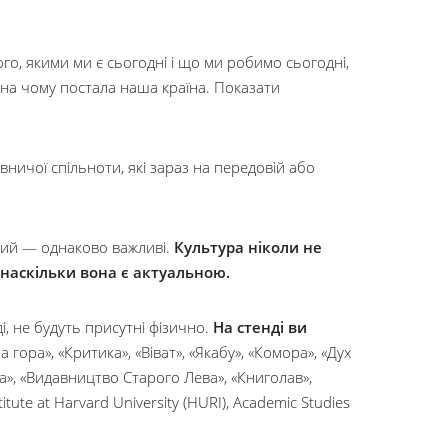
го, якими ми є сьогодні і що ми робимо сьогодні,
 на чому постала наша країна. Показати
вничої спільноти, які зараз на передовій або
рний — однаково важливі.
Культура ніколи не
 наскільки вона є актуальною.
і, не будуть присутні фізично.
На стенді ви
 гора», «Критика», «Віват», «Якабу», «Комора», «Дух
ола», «Видавництво Старого Лева», «Книголав»,
tute at Harvard University (HURI), Academic Studies