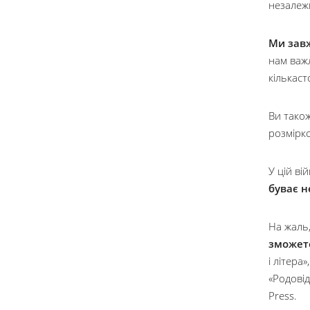
незалежн
Ми завж
нам важл
кількаст
Ви також
розмірко
У цій ві
буває н
На жаль,
зможете
і літера
«Родовід
Press.