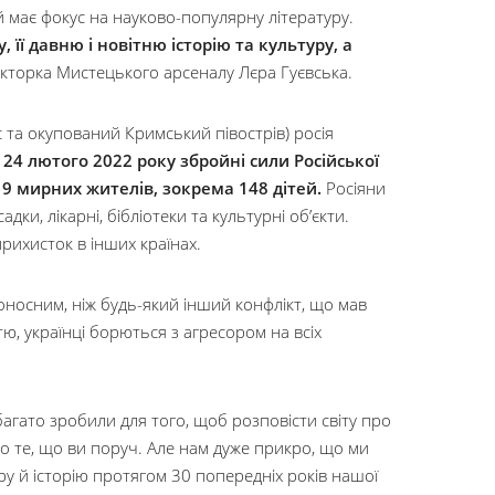
 має фокус на науково-популярну літературу.
 її давню і новітню історію та культуру, а
кторка Мистецького арсеналу Лєра Гуєвська.
с та окупований Кримський півострів) росія
.
24 лютого 2022 року збройні сили Російської
19 мирних жителів, зокрема 148 дітей.
Росіяни
ки, лікарні, бібліотеки та культурні об’єкти.
ихисток в інших країнах.
носним, ніж будь-який інший конфлікт, що мав
стю, українці борються з агресором на всіх
агато зробили для того, щоб розповісти світу про
ємо те, що ви поруч. Але нам дуже прикро, що ми
ру й історію протягом 30 попередніх років нашої