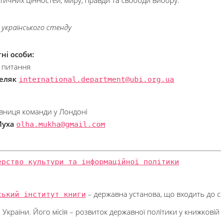
тичних цінностей, миру, правди та свободи вибору.
 українського стенду
ні особи:
і питання
еляк
international.department@ubi.org.ua
вниця команди у Лондоні
Муха
olha.mukha@gmail.com
ерство культури та інформаційної політики
ський інститут книги
– державна установа, що входить до с
 України. Його місія – розвиток державної політики у книжковій