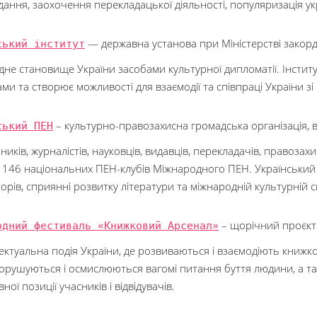
ання, заохочення перекладацької діяльності, популяризація ук
ський інститут
— державна установа при Міністерстві закорд
дне становище України засобами культурної дипломатії. Інстит
ми та створює можливості для взаємодії та співпраці України зі 
ський ПЕН
– культурно-правозахисна громадська організація, в 
иків, журналістів, науковців, видавців, перекладачів, правозах
з 146 національних ПЕН-клубів Міжнародного ПЕН. Український
орів, сприянні розвитку літератури та міжнародній культурній с
одний фестиваль «Книжковий Арсенал»
– щорічний проєкт
ектуальна подія України, де розвиваються і взаємодіють книжко
орушуються і осмислюються вагомі питання буття людини, а так
ної позиції учасників і відвідувачів.