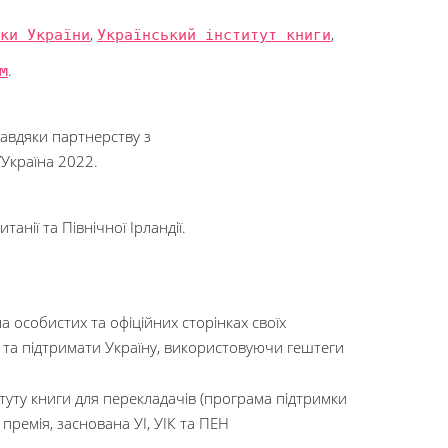
ки України
,
Український інститут книги
,
m
.
авдяки партнерству з
/Україна 2022.
нії та Північної Ірландії.
а особистих та офіційних сторінках своїх
ю та підтримати Україну, використовуючи гештеги
итуту книги для перекладачів (програма підтримки
премія, заснована УІ, УІК та ПЕН