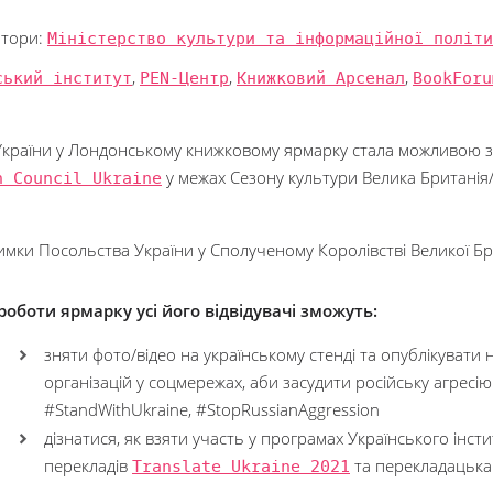
атори:
Міністерство культури та інформаційної політи
ський інститут
,
PEN-Центр
,
Книжковий Арсенал
,
BookForu
України у Лондонському книжковому ярмарку стала можливою з
h Council Ukraine
у межах Сезону культури Велика Британія
имки Посольства України у Сполученому Королівстві Великої Брита
 роботи ярмарку усі його відвідувачі зможуть:
зняти фото/відео на українському стенді та опублікувати н
організацій у соцмережах, аби засудити російську агресі
#StandWithUkraine, #StopRussianAggression
дізнатися, як взяти участь у програмах Українського інст
перекладів
Translate Ukraine 2021
та перекладацька 