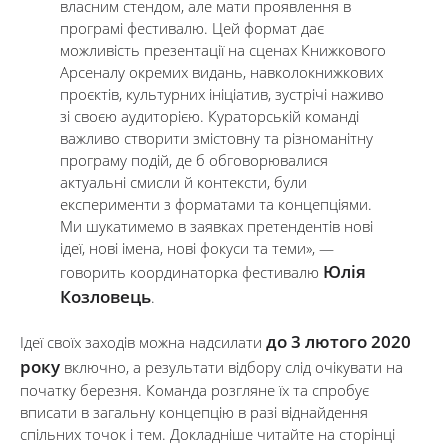
власним стендом, але мати проявлення в
програмі фестивалю. Цей формат дає
можливість презентації на сценах Книжкового
Арсеналу окремих видань, навколокнижкових
проєктів, культурних ініціатив, зустрічі наживо
зі своєю аудиторією. Кураторській команді
важливо створити змістовну та різноманітну
програму подій, де б обговорювалися
актуальні смисли й контексти, були
експерименти з форматами та концепціями.
Ми шукатимемо в заявках претендентів нові
ідеї, нові імена, нові фокуси та теми», —
Юлія
говорить координаторка фестивалю
Козловець
.
до 3 лютого 2020
Ідеї своїх заходів можна надсилати
року
включно, а результати відбору слід очікувати на
початку березня. Команда розгляне їх та спробує
вписати в загальну концепцію в разі віднайдення
спільних точок і тем. Докладніше читайте на сторінці