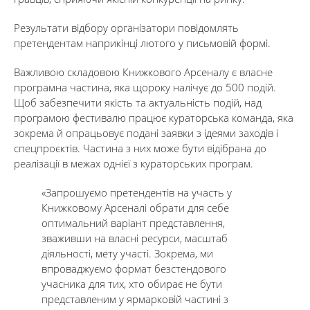
Результати відбору організатори повідомлять
претендентам наприкінці лютого у письмовій формі.
Важливою складовою Книжкового Арсеналу є власне
програмна частина, яка щороку налічує до 500 подій.
Щоб забезпечити якість та актуальність подій, над
програмою фестивалю працює кураторська команда, яка
зокрема й опрацьовує подані заявки з ідеями заходів і
спецпроєктів. Частина з них може бути відібрана до
реалізації в межах однієї з кураторських програм.
«Запрошуємо претендентів на участь у
Книжковому Арсеналі обрати для себе
оптимальний варіант представлення,
зваживши на власні ресурси, масштаб
діяльності, мету участі. Зокрема, ми
впроваджуємо формат безстендового
учасника для тих, хто обирає не бути
представленим у ярмарковій частині з