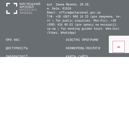
вул. Івана Мазепи, 28-30,
м. Київ, 01010
Email:
office@artarsenal.gov.ua
Т/Ф: +38 (067) 900 14 33 (для звернень: пн-
пт | for public inquiries: Mon–Fri), +38
(098) 416 40 63 (для запису на екскурсії:
ср-нд | for booking guided tours: Wed–Sun)
(Viber, WhatsApp)
ПРО НАС
ОСВІТНІ ПРОГРАМИ
ДОСТУПНІСТЬ
КОНФЕРЕНЦ-ПОСЛУГИ
ЛАБОРАТОРІЇ
КАРТА САЙТУ
ВІДВІДУВАЧАМ
ДЛЯ ПРЕСИ
ВИСТАВКИ ТА ФЕСТИВАЛІ
СТАТИ ВОЛОНТЕРОМ
КНИЖКОВИЙ АРСЕНАЛ
© 2026 ДП Національний культурно-мистецький та музейний комплекс «Мистецький
арсенал»