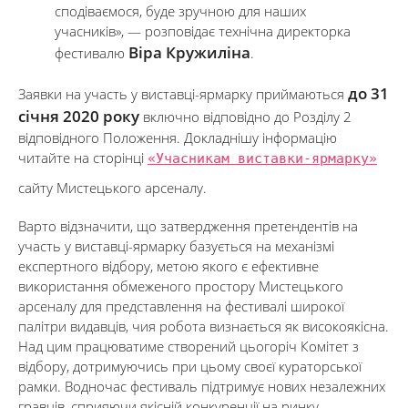
сподіваємося, буде зручною для наших
учасників», — розповідає технічна директорка
Віра Кружиліна
фестивалю
.
до 31
Заявки на участь у виставці-ярмарку приймаються
січня 2020 року
включно відповідно до Розділу 2
відповідного Положення. Докладнішу інформацію
читайте на сторінці
«Учасникам виставки-ярмарку»
сайту Мистецького арсеналу.
Варто відзначити, що затвердження претендентів на
участь у виставці-ярмарку базується на механізмі
експертного відбору, метою якого є ефективне
використання обмеженого простору Мистецького
арсеналу для представлення на фестивалі широкої
палітри видавців, чия робота визнається як високоякісна.
Над цим працюватиме створений цьогоріч Комітет з
відбору, дотримуючись при цьому своєї кураторської
рамки. Водночас фестиваль підтримує нових незалежних
гравців, сприяючи якісній конкуренції на ринку.