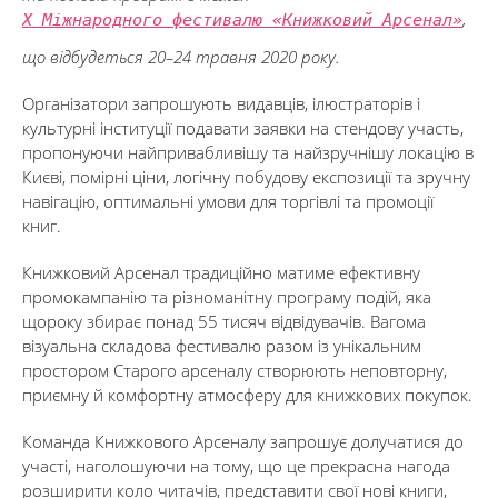
,
Х Міжнародного фестивалю «Книжковий Арсенал»
що відбудеться 20–24 травня 2020 року.
Організатори запрошують видавців, ілюстраторів і
культурні інституції подавати заявки на стендову участь,
пропонуючи найпривабливішу та найзручнішу локацію в
Києві, помірні ціни, логічну побудову експозиції та зручну
навігацію, оптимальні умови для торгівлі та промоції
книг.
Книжковий Арсенал традиційно матиме ефективну
промокампанію та різноманітну програму подій, яка
щороку збирає понад 55 тисяч відвідувачів. Вагома
візуальна складова фестивалю разом із унікальним
простором Старого арсеналу створюють неповторну,
приємну й комфортну атмосферу для книжкових покупок.
Команда Книжкового Арсеналу запрошує долучатися до
участі, наголошуючи на тому, що це прекрасна нагода
розширити коло читачів, представити свої нові книги,