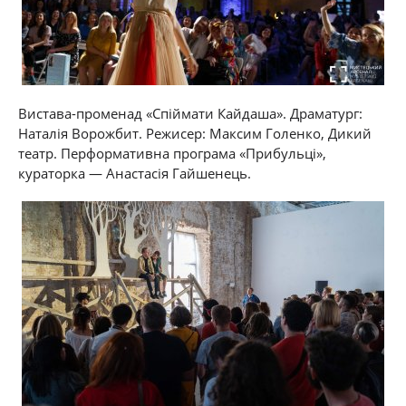
Вистава-променад «Спіймати Кайдаша». Драматург:
Наталія Ворожбит. Режисер: Максим Голенко, Дикий
театр. Перформативна програма «Прибульці»,
кураторка — Анастасія Гайшенець.