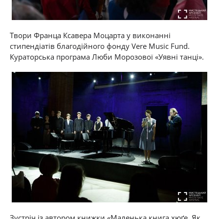
Твори Франца Ксавера Моцарта у виконанні
стипендіатів благодійного фонду Vere Music Fund.
Кураторська програма Люби Морозової «Уявні танці».
Зустріч із автором книжки «Маленька книга хюґе. Як