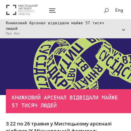
Eng
Книжковий Арсенал відвідали майже 57 тисяч
людей
Про Нас
КНИЖКОВИЙ АРСЕНАЛ ВІДВІДАЛИ МАЙЖЕ
57 ТИСЯЧ ЛЮДЕЙ
З 22 по 26 травня у Мистецькому арсеналі
відбувся IX Міжнародний фестиваль