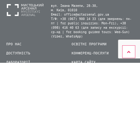
вул. Івана Мазепи, 28-30,
м. Київ, 01010
Email:
office@artarsenal.gov.ua
Т/Ф: +38 (067) 900 14 33 (для звернень: пн-
пт | for public inquiries: Mon–Fri), +38
(098) 416 40 63 (для запису на екскурсії:
ср-нд | for booking guided tours: Wed–Sun)
(Viber, WhatsApp)
ПРО НАС
ОСВІТНІ ПРОГРАМИ
ДОСТУПНІСТЬ
КОНФЕРЕНЦ-ПОСЛУГИ
ЛАБОРАТОРІЇ
КАРТА САЙТУ
ВІДВІДУВАЧАМ
ДЛЯ ПРЕСИ
ВИСТАВКИ ТА ФЕСТИВАЛІ
СТАТИ ВОЛОНТЕРОМ
КНИЖКОВИЙ АРСЕНАЛ
© 2026 ДП Національний культурно-мистецький та музейний комплекс «Мистецький