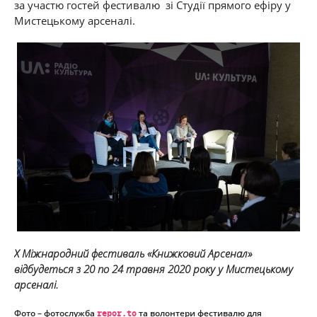
за участю гостей фестивалю зі Студії прямого ефіру у
Мистецькому арсеналі.
X Міжнародний фестиваль «Книжковий Арсенал»
відбудеться з 20 по 24 травня 2020 року у Мистецькому
арсеналі.
Фото – фотослужба
repor.to
та волонтери фестивалю для