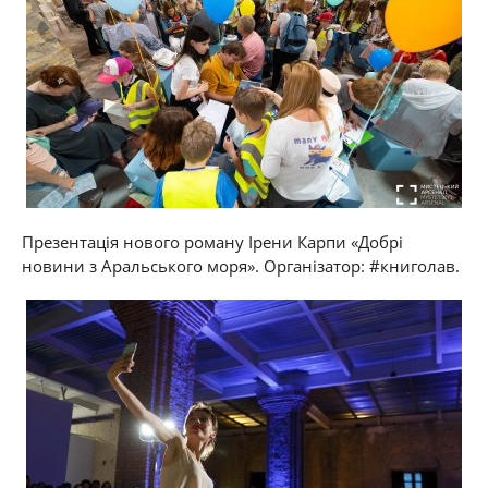
Презентація нового роману Ірени Карпи «Добрі
новини з Аральського моря». Організатор: #книголав.