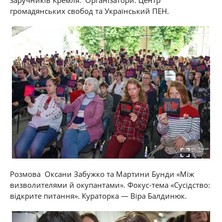
заручників Кремля.
Організатори: Центр
громадянських свобод та Український ПЕН.
Розмова Оксани Забужко та Мартини Бунди «Між
визволителями й окупантами». Фокус-тема «Сусідство:
відкрите питання». Кураторка — Віра Балдинюк.