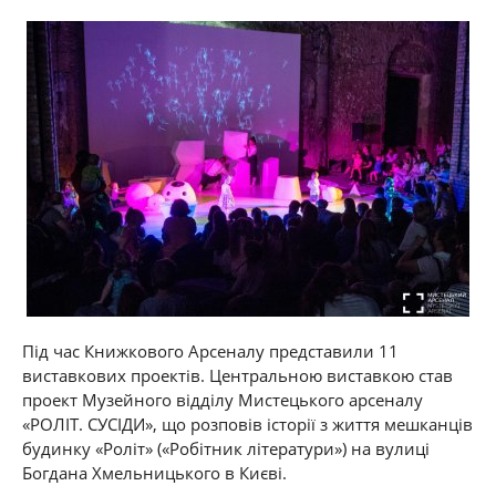
Під час Книжкового Арсеналу представили 11
виставкових проектів. Центральною виставкою став
проект Музейного відділу Мистецького арсеналу
«РОЛІТ. СУСІДИ», що розповів історії з життя мешканців
будинку «Роліт» («Робітник літератури») на вулиці
Богдана Хмельницького в Києві.