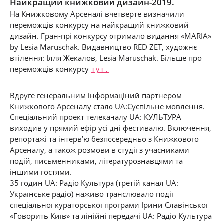
Найкращий книжковий дизайн-2019.
На Книжковому Арсеналі вчетверте визначили
переможців конкурсу на найкращий книжковий
дизайн. Гран-прі конкурсу отримало видання «MARIA»
by Lesia Maruschak. Видавництво RED ZET, художнє
втілення: Ілля Жекалов, Lesia Maruschak.
Більше про
переможців конкурсу
тут.
Вдруге генеральним інформаціний партнером
Книжкового Арсеналу стало UA:Суспільне мовлення.
Спеціальний проект телеканалу UA: КУЛЬТУРА
виходив у прямий ефір усі дні фестивалю. Включення,
репортажі та інтерв’ю безпосередньо з Книжкового
Арсеналу, а також розмови в студії з учасниками
подій, письменниками, літературознавцями та
іншими гостями.
35 годин UA: Радіо Культура (третій канал UA:
Українське радіо) наживо транслювало події
спеціальної кураторської програми Ірини Славінської
«Говорить Київ» та лінійні передачі UA: Радіо Культура