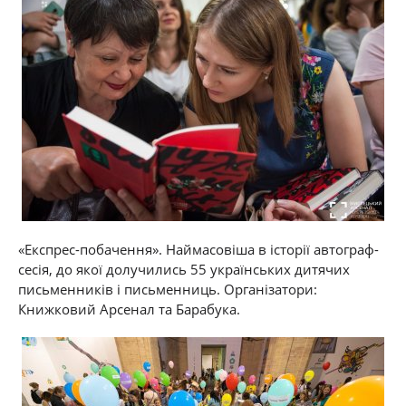
«Експрес-побачення». Наймасовіша в історії автограф-
сесія, до якої долучились
55 українських
дитячих
письменників і письменниць. Організатори:
Книжковий Арсенал та Барабука.