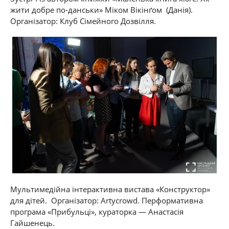
жити добре по-данськи» Міком Вікінґом (Данія).
Організатор: Клуб Сімейного Дозвілля.
Мультимедійна інтерактивна вистава «Конструктор»
для дітей. Організатор: Artycrowd. Перформативна
програма «Прибульці», кураторка — Анастасія
Гайшенець.