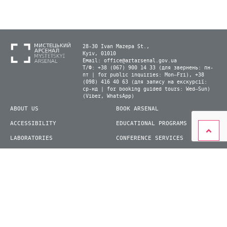
28-30 Ivan Mazepa St.,
Kyiv, 01010
Email:
office@artarsenal.gov.ua
Т/Ф: +38 (067) 900 14 33 (для звернень: пн-
пт | for public inquiries: Mon–Fri), +38
(098) 416 40 63 (для запису на екскурсії:
ср-нд | for booking guided tours: Wed–Sun)
(Viber, WhatsApp)
ABOUT US
BOOK ARSENAL
ACCESSIBILITY
EDUCATIONAL PROGRAMS
LABORATORIES
CONFERENCE SERVICES
PLAN YOUR VISIT
PRESS
EXHIBITIONS
BECOME A VOLUNTEER