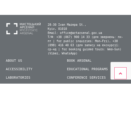
28-30 Ivan Mazepa St.,
Kyiv, 01010
Email:
office@artarsenal.gov.ua
Т/Ф: +38 (067) 900 14 33 (для звернень: пн-
пт | for public inquiries: Mon–Fri), +38
(098) 416 40 63 (для запису на екскурсії:
ср-нд | for booking guided tours: Wed–Sun)
(Viber, WhatsApp)
ABOUT US
BOOK ARSENAL
ACCESSIBILITY
EDUCATIONAL PROGRAMS
LABORATORIES
CONFERENCE SERVICES
PLAN YOUR VISIT
PRESS
EXHIBITIONS
BECOME A VOLUNTEER