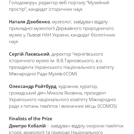
Голодомору», редактор веб-порталу “Музейний
простір”, кандидат історичних наук
Наталя Дзюбенко
, музеолог, завідувач відділу
прикладної музеології Державного природничого
музею у Львові НАН України, кандидат біологічних
наук
Сергій Лаєвський
, директор Чернігівського
історичного музею ім. В.В.Тарновського, в.о.
президента Українського Національного комітету
Міжнародної Ради Музеїв (ICOM)
Олександр Ройтбурд
, художник, куратор,
громадський діяч Микола Яковина, президент
Українського національного комітету Міжнародної
ради з питань пам’яток і визначних місць (ICOMOS)
Finalists of the Prize
Дмитро Кобалій
– завідувач відділу охорони пам’яток
історії, археології та природи Національного