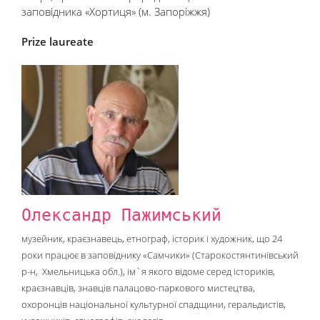
заповідника «Хортиця» (м. Запоріжжя)
Prize laureate
Олександр Пажимський
музейник, краєзнавець, етнограф, історик і художник, що 24
роки працює в заповіднику «Самчики» (Старокостянтинівський
р-н, Хмельницька обл.), ім`я якого відоме серед істориків,
краєзнавців, знавців палацово-паркового мистецтва,
охоронців національної культурної спадщини, геральдистів,