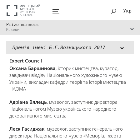
Укр
Prize winners
Museum
Премія імені Б.Г.Возницького 2017
Expert Council
Оксана Баршинова
, історик мистецтва, куратор,
завідувач відділу Національного художнього музею
України, викладач кафедри теорії та історії мистецтва
НАОМА
Адріана Вялець
, музеолог, заступник директора
Національногом Музею українського народного
декоративного мистецтва
Леся Гасиджак
, музеолог, заступник генерального
директора Національного музею «Меморіал жертв