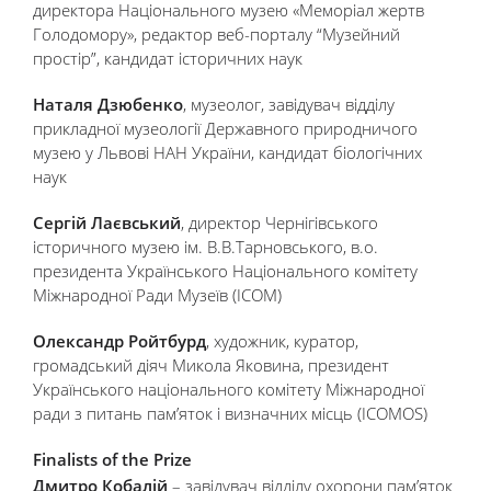
директора Національного музею «Меморіал жертв
Голодомору», редактор веб-порталу “Музейний
простір”, кандидат історичних наук
Наталя Дзюбенко
, музеолог, завідувач відділу
прикладної музеології Державного природничого
музею у Львові НАН України, кандидат біологічних
наук
Сергій Лаєвський
, директор Чернігівського
історичного музею ім. В.В.Тарновського, в.о.
президента Українського Національного комітету
Міжнародної Ради Музеїв (ICOM)
Олександр Ройтбурд
, художник, куратор,
громадський діяч Микола Яковина, президент
Українського національного комітету Міжнародної
ради з питань пам’яток і визначних місць (ICOMOS)
Finalists of the Prize
Дмитро Кобалій
– завідувач відділу охорони пам’яток